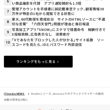
6
い商品撮影を代替 アプリ通知開封も1.5倍
管理アカウントを手順書に誤記載――東芝テック、顧客情報38
7
万件が特定の1社から閲覧できる状態に
東大、60代教授を懲戒処分 サイトのHTMLソースに“不適
8
切な言葉” 「六四天安門」問題が理由と毎日報道
写真加工アプリ「SNOW」にステマで措置命令 報酬付きで
9
X投稿依頼、広告表示なし 消費者庁
「Xであなたをブロックした人が分かる」サイト拡散 ソー
10
スコードを見たら、IDとパスワード外部送信
ランキングをもっと見る
ITmedia NEWS
Kindleシリーズ、Amazonでのブラックフライデーの販売
台数が前年比4倍に