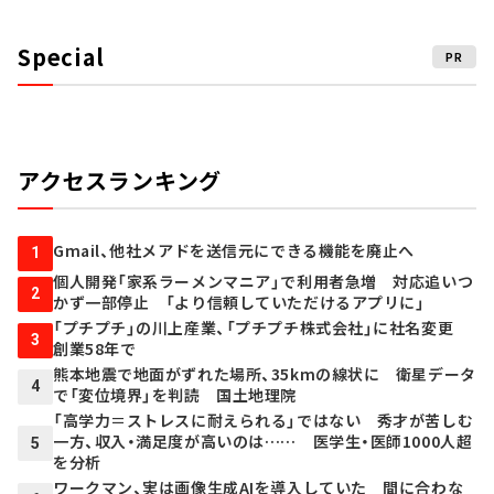
Special
PR
アクセスランキング
Gmail、他社メアドを送信元にできる機能を廃止へ
1
個人開発「家系ラーメンマニア」で利用者急増 対応追いつ
2
かず一部停止 「より信頼していただけるアプリに」
「プチプチ」の川上産業、「プチプチ株式会社」に社名変更
3
創業58年で
熊本地震で地面がずれた場所、35kmの線状に 衛星データ
4
で「変位境界」を判読 国土地理院
「高学力＝ストレスに耐えられる」ではない 秀才が苦しむ
一方、収入・満足度が高いのは…… 医学生・医師1000人超
5
を分析
ワークマン、実は画像生成AIを導入していた 間に合わな