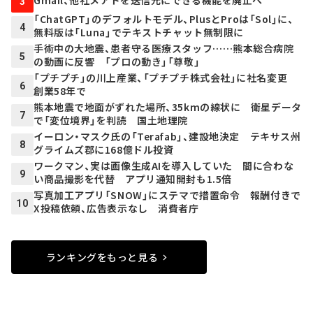
3
「ChatGPT」のデフォルトモデル、PlusとProは「Sol」に、
4
無料版は「Luna」でテキストチャット無制限に
手術中の大地震、患者守る医療スタッフ……熊本総合病院
5
の動画に反響 「プロの動き」「尊敬」
「プチプチ」の川上産業、「プチプチ株式会社」に社名変更
6
創業58年で
熊本地震で地面がずれた場所、35kmの線状に 衛星データ
7
で「変位境界」を判読 国土地理院
イーロン・マスク氏の「Terafab」、建設地決定 テキサス州
8
グライムズ郡に168億ドル投資
ワークマン、実は画像生成AIを導入していた 間に合わな
9
い商品撮影を代替 アプリ通知開封も1.5倍
写真加工アプリ「SNOW」にステマで措置命令 報酬付きで
10
X投稿依頼、広告表示なし 消費者庁
ランキングをもっと見る