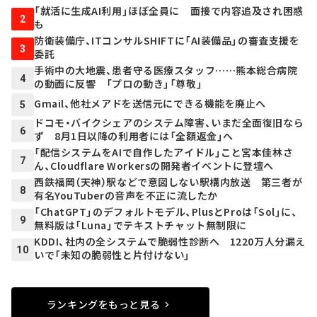
「就活に生成AI利用」ほぼ全員に 面接で内容追及され困惑
2
も
防衛装備庁、ITコンサルSHIFTに「AI装備品」の審査支援を
3
委託
手術中の大地震、患者守る医療スタッフ……熊本総合病院
4
の動画に反響 「プロの動き」「尊敬」
Gmail、他社メアドを送信元にできる機能を廃止へ
5
ドコモ・バイクシェアのシステム障害、いまだ全面復旧なら
6
ず 8月1日以降の利用者には「全額返金」へ
「配信システムをAIで自作したアイドル」こと宮本佳林さ
7
ん、Cloudflare Workersの開発者イベントに登壇へ
西鉄福岡（天神）駅などで意図しない駅構内放送 第三者が
8
有名YouTuberの音声を不正に流したか
「ChatGPT」のデフォルトモデル、PlusとProは「Sol」に、
9
無料版は「Luna」でテキストチャット無制限に
KDDI、社内の全システムで脆弱性診断へ 1220万人分漏え
10
いで「未知の脆弱性と片付けない」
ランキングをもっと見る