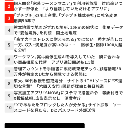
個人開発「家系ラーメンマニア」で利用者急増 対応追いつ
2
かず一部停止 「より信頼していただけるアプリに」
「プチプチ」の川上産業、「プチプチ株式会社」に社名変更
3
創業58年で
熊本地震で地面がずれた場所、35kmの線状に 衛星データ
4
で「変位境界」を判読 国土地理院
「高学力＝ストレスに耐えられる」ではない 秀才が苦しむ
一方、収入・満足度が高いのは…… 医学生・医師1000人超
5
を分析
ワークマン、実は画像生成AIを導入していた 間に合わな
6
い商品撮影を代替 アプリ通知開封も1.5倍
管理アカウントを手順書に誤記載――東芝テック、顧客情報38
7
万件が特定の1社から閲覧できる状態に
東大、60代教授を懲戒処分 サイトのHTMLソースに“不適
8
切な言葉” 「六四天安門」問題が理由と毎日報道
写真加工アプリ「SNOW」にステマで措置命令 報酬付きで
9
X投稿依頼、広告表示なし 消費者庁
「Xであなたをブロックした人が分かる」サイト拡散 ソー
10
スコードを見たら、IDとパスワード外部送信