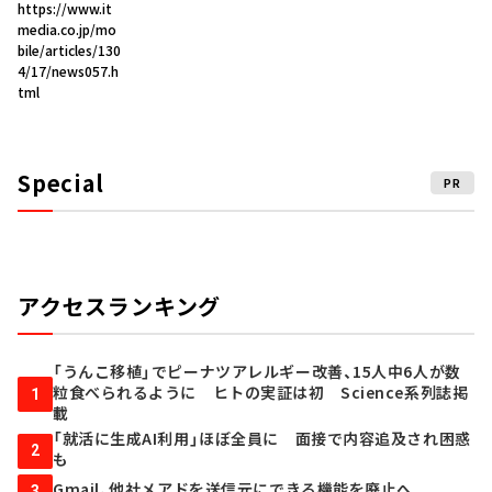
https://www.it
media.co.jp/mo
bile/articles/130
4/17/news057.h
tml
Special
PR
アクセスランキング
「うんこ移植」でピーナツアレルギー改善、15人中6人が数
粒食べられるように ヒトの実証は初 Science系列誌掲
1
載
「就活に生成AI利用」ほぼ全員に 面接で内容追及され困惑
2
も
Gmail、他社メアドを送信元にできる機能を廃止へ
3