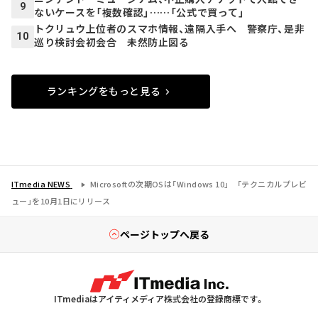
9
ないケースを「複数確認」……「公式で買って」
トクリュウ上位者のスマホ情報、遠隔入手へ 警察庁、是非
10
巡り検討会初会合 未然防止図る
ランキングをもっと見る
ITmedia NEWS
Microsoftの次期OSは「Windows 10」 「テクニカルプレビ
ュー」を10月1日にリリース
ページトップへ戻る
ITmediaはアイティメディア株式会社の登録商標です。