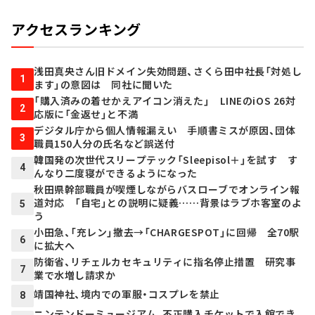
アクセスランキング
浅田真央さん旧ドメイン失効問題、さくら田中社長「対処し
1
ます」の意図は 同社に聞いた
「購入済みの着せかえアイコン消えた」 LINEのiOS 26対
2
応版に「金返せ」と不満
デジタル庁から個人情報漏えい 手順書ミスが原因、団体
3
職員150人分の氏名など誤送付
韓国発の次世代スリープテック「Sleepisol＋」を試す す
4
んなり二度寝ができるようになった
秋田県幹部職員が喫煙しながらバスローブでオンライン報
道対応 「自宅」との説明に疑義……背景はラブホ客室のよ
5
う
小田急、「充レン」撤去→「CHARGESPOT」に回帰 全70駅
6
に拡大へ
防衛省、リチェルカセキュリティに指名停止措置 研究事
7
業で水増し請求か
靖国神社、境内での軍服・コスプレを禁止
8
ニンテンドーミュージアム、不正購入チケットで入館でき