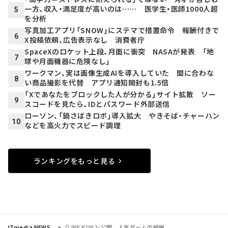
一方、収入・満足度が高いのは…… 医学生・医師1000人超
5
を分析
写真加工アプリ「SNOW」にステマで措置命令 報酬付きで
6
X投稿依頼、広告表示なし 消費者庁
SpaceXのロケット上段、月面に衝突 NASAが発表 「地
7
球や月面機器に危険なし」
ワークマン、実は画像生成AIを導入していた 間に合わな
8
い商品撮影を代替 アプリ通知開封も1.5倍
「Xであなたをブロックした人が分かる」サイト拡散 ソー
9
スコードを見たら、IDとパスワード外部送信
ローソン、「鍋さばきロボ」導入拡大 やきそば・チャーハン
10
などを高火力でスピード調理
ランキングをもっと見る
ITmedia NEWS
「LINE POP2」公開 人気ゲームの続編