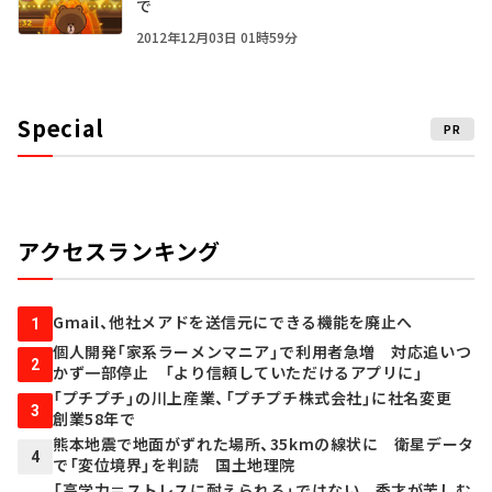
で
2012年12月03日 01時59分
Special
PR
アクセスランキング
Gmail、他社メアドを送信元にできる機能を廃止へ
1
個人開発「家系ラーメンマニア」で利用者急増 対応追いつ
2
かず一部停止 「より信頼していただけるアプリに」
「プチプチ」の川上産業、「プチプチ株式会社」に社名変更
3
創業58年で
熊本地震で地面がずれた場所、35kmの線状に 衛星データ
4
で「変位境界」を判読 国土地理院
「高学力＝ストレスに耐えられる」ではない 秀才が苦しむ