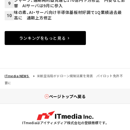
シャープ、通期純利益見通し170億円下方修正 円安など影
9
響 AIサーバは9月に参入
味の素、AI・サーバ向け半導体基板材好調で1Q業績過去最
10
高に 通期上方修正
ランキングをもっと見る
ITmedia NEWS
米航空当局がドローン規制法案を発表 パイロット免許不
要に
ページトップへ戻る
ITmediaはアイティメディア株式会社の登録商標です。