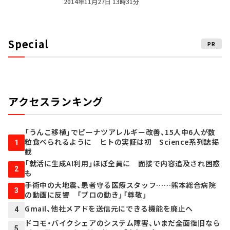
2014年11月27日 13時31分
Special
PR
アクセスランキング
「うんこ移植」でピーナツアレルギー改善、15人中6人が数
粒食べられるように ヒトの実証は初 Science系列誌掲
1
載
「就活に生成AI利用」ほぼ全員に 面接で内容追及され困惑
2
も
手術中の大地震、患者守る医療スタッフ……熊本総合病院
3
の動画に反響 「プロの動き」「尊敬」
Gmail、他社メアドを送信元にできる機能を廃止へ
4
ドコモ・バイクシェアのシステム障害、いまだ全面復旧なら
5