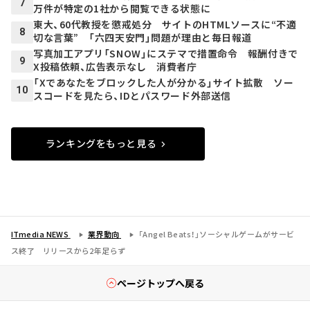
7
万件が特定の1社から閲覧できる状態に
東大、60代教授を懲戒処分 サイトのHTMLソースに“不適
8
切な言葉” 「六四天安門」問題が理由と毎日報道
写真加工アプリ「SNOW」にステマで措置命令 報酬付きで
9
X投稿依頼、広告表示なし 消費者庁
「Xであなたをブロックした人が分かる」サイト拡散 ソー
10
スコードを見たら、IDとパスワード外部送信
ランキングをもっと見る
ITmedia NEWS
業界動向
「Angel Beats！」ソーシャルゲームがサービ
ス終了 リリースから2年足らず
ページトップへ戻る