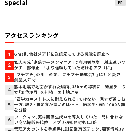
Special
PR
アクセスランキング
Gmail、他社メアドを送信元にできる機能を廃止へ
1
個人開発「家系ラーメンマニア」で利用者急増 対応追いつ
2
かず一部停止 「より信頼していただけるアプリに」
「プチプチ」の川上産業、「プチプチ株式会社」に社名変更
3
創業58年で
熊本地震で地面がずれた場所、35kmの線状に 衛星データ
4
で「変位境界」を判読 国土地理院
「高学力＝ストレスに耐えられる」ではない 秀才が苦しむ
一方、収入・満足度が高いのは…… 医学生・医師1000人超
5
を分析
ワークマン、実は画像生成AIを導入していた 間に合わな
6
い商品撮影を代替 アプリ通知開封も1.5倍
管理アカウントを手順書に誤記載――東芝テック、顧客情報38