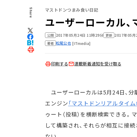
マストドンつまみ食い日記
Share
ユーザーローカル、
2017年05月24日 11時29分
2017年05月
公開
更新
松尾公也
[ITmedia]
著者
印刷する
連載新着通知を受け取る
ユーザーローカルは5月24日、分散型
エンジン
「マストドンリアルタイム
ゥート（投稿）を横断検索できる。
して構築され、それらが相互に接続
ない。