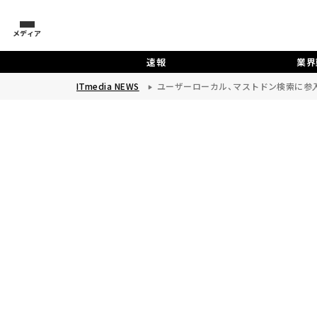
メディア
速報
業界
ITmedia NEWS
ユーザーローカル、マストドン検索に参