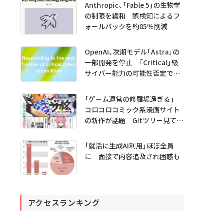
Anthropic、「Fable 5」の生物学
の制限を緩和 誤検知によるフ
ォールバックを約85％削減
OpenAI、次期モデル「Astra」の
一部開発を停止 「Critical」級
サイバー能力の可能性否定でき
ず
「ゲーム運営の修羅場過ぎる」
コロコロコミック系漫画サイト
の新作が話題 Gitツリー見てガ
チャ不具合の犯人探し
「就活に生成AI利用」ほぼ全員
に 面接で内容追及され困惑も
アクセスランキング