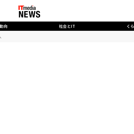
動向
社会とIT
く
入