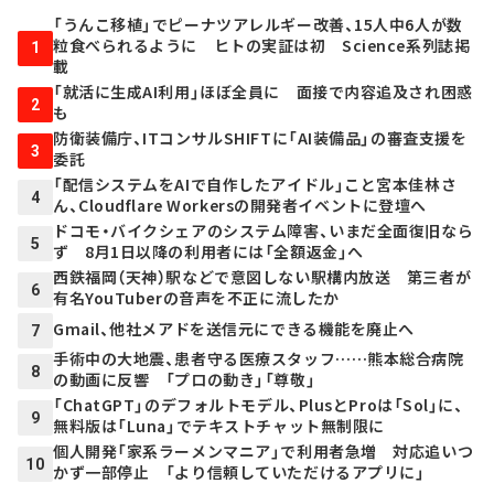
「うんこ移植」でピーナツアレルギー改善、15人中6人が数
粒食べられるように ヒトの実証は初 Science系列誌掲
1
載
「就活に生成AI利用」ほぼ全員に 面接で内容追及され困惑
2
も
防衛装備庁、ITコンサルSHIFTに「AI装備品」の審査支援を
3
委託
「配信システムをAIで自作したアイドル」こと宮本佳林さ
4
ん、Cloudflare Workersの開発者イベントに登壇へ
ドコモ・バイクシェアのシステム障害、いまだ全面復旧なら
5
ず 8月1日以降の利用者には「全額返金」へ
西鉄福岡（天神）駅などで意図しない駅構内放送 第三者が
6
有名YouTuberの音声を不正に流したか
Gmail、他社メアドを送信元にできる機能を廃止へ
7
手術中の大地震、患者守る医療スタッフ……熊本総合病院
8
の動画に反響 「プロの動き」「尊敬」
「ChatGPT」のデフォルトモデル、PlusとProは「Sol」に、
9
無料版は「Luna」でテキストチャット無制限に
個人開発「家系ラーメンマニア」で利用者急増 対応追いつ
10
かず一部停止 「より信頼していただけるアプリに」