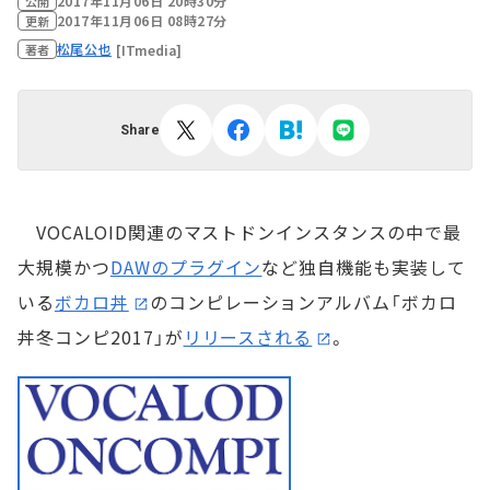
2017年11月06日 20時30分
公開
2017年11月06日 08時27分
更新
松尾公也
[ITmedia]
著者
Share
VOCALOID関連のマストドンインスタンスの中で最
大規模かつ
DAWのプラグイン
など独自機能も実装して
いる
ボカロ丼
のコンピレーションアルバム「ボカロ
丼冬コンピ2017」が
リリースされる
。