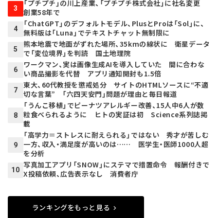
「プチプチ」の川上産業、「プチプチ株式会社」に社名変更
3
創業58年で
「ChatGPT」のデフォルトモデル、PlusとProは「Sol」に、
4
無料版は「Luna」でテキストチャット無制限に
熊本地震で地面がずれた場所、35kmの線状に 衛星データ
5
で「変位境界」を判読 国土地理院
ワークマン、実は画像生成AIを導入していた 間に合わな
6
い商品撮影を代替 アプリ通知開封も1.5倍
東大、60代教授を懲戒処分 サイトのHTMLソースに“不適
7
切な言葉” 「六四天安門」問題が理由と毎日報道
「うんこ移植」でピーナツアレルギー改善、15人中6人が数
粒食べられるように ヒトの実証は初 Science系列誌掲
8
載
「高学力＝ストレスに耐えられる」ではない 秀才が苦しむ
一方、収入・満足度が高いのは…… 医学生・医師1000人超
9
を分析
写真加工アプリ「SNOW」にステマで措置命令 報酬付きで
10
X投稿依頼、広告表示なし 消費者庁
ランキングをもっと見る