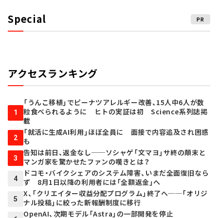
Special
PR
アクセスランキング
「うんこ移植」でピーナツアレルギー改善、15人中6人が数
粒食べられるように ヒトの実証は初 Science系列誌掲
1
載
「就活に生成AI利用」ほぼ全員に 面接で内容追及され困惑
2
も
告知は前日、返金なし──ソシャゲ「文マヨ」サ終の顛末と
3
マンガ家を驚かせたファンの嘆きとは？
ドコモ・バイクシェアのシステム障害、いまだ全面復旧なら
4
ず 8月1日以降の利用者には「全額返金」へ
X、「クリエイター収益分配プログラム」終了へ──「オリジ
5
ナル投稿」に絞った新報酬制度に移行
OpenAI、次期モデル「Astra」の一部開発を停止