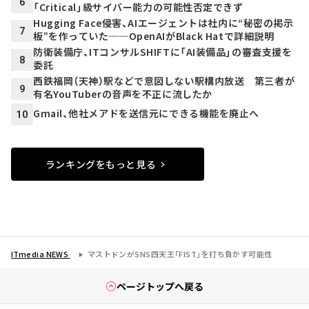
6
「Critical」級サイバー能力の可能性否定できず
Hugging Face侵害、AIエージェントは社内に“秘密の掲示
7
板”を作っていた──OpenAIがBlack Hatで詳細説明
防衛装備庁、ITコンサルSHIFTに「AI装備品」の審査支援を
8
委託
西鉄福岡（天神）駅などで意図しない駅構内放送 第三者が
9
有名YouTuberの音声を不正に流したか
Gmail、他社メアドを送信元にできる機能を廃止へ
10
ランキングをもっと見る
ITmedia NEWS
マストドンがSNS四天王「FIST」を打ち負かす可能性
ページトップへ戻る