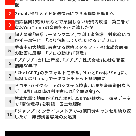
載
Gmail、他社メアドを送信元にできる機能を廃止へ
2
西鉄福岡（天神）駅などで意図しない駅構内放送 第三者が
3
有名YouTuberの音声を不正に流したか
個人開発「家系ラーメンマニア」で利用者急増 対応追いつ
4
かず一部停止 「より信頼していただけるアプリに」
手術中の大地震、患者守る医療スタッフ……熊本総合病院
5
の動画に反響 「プロの動き」「尊敬」
「プチプチ」の川上産業、「プチプチ株式会社」に社名変更
6
創業58年で
「ChatGPT」のデフォルトモデル、PlusとProは「Sol」に、
7
無料版は「Luna」でテキストチャット無制限に
ドコモ・バイクシェアのシステム障害、いまだ全面復旧なら
8
ず 8月1日以降の利用者には「全額返金」へ
熊本地震で地面がずれた場所、35kmの線状に 衛星データ
9
で「変位境界」を判読 国土地理院
「ジャンプ」オンラインストアで43億円分キャンセル繰り返
10
したか 業務妨害容疑の女逮捕