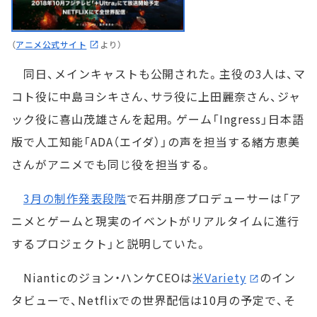
（
アニメ公式サイト
より）
同日、メインキャストも公開された。主役の3人は、マ
コト役に中島ヨシキさん、サラ役に上田麗奈さん、ジャ
ック役に喜山茂雄さんを起用。ゲーム「Ingress」日本語
版で人工知能「ADA（エイダ）」の声を担当する緒方恵美
さんがアニメでも同じ役を担当する。
3月の制作発表段階
で石井朋彦プロデューサーは「ア
ニメとゲームと現実のイベントがリアルタイムに進行
するプロジェクト」と説明していた。
Nianticのジョン・ハンケCEOは
米Variety
のイン
タビューで、Netflixでの世界配信は10月の予定で、そ