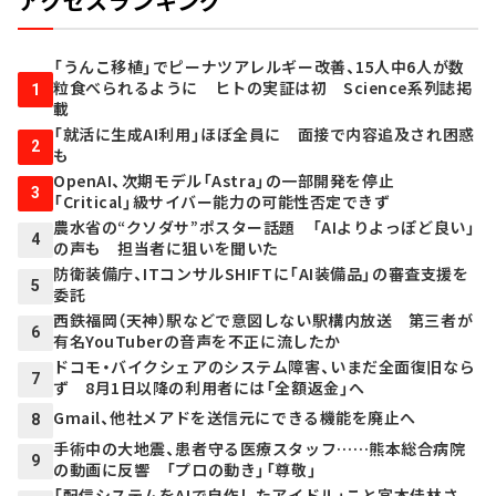
アクセスランキング
「うんこ移植」でピーナツアレルギー改善、15人中6人が数
粒食べられるように ヒトの実証は初 Science系列誌掲
1
載
「就活に生成AI利用」ほぼ全員に 面接で内容追及され困惑
2
も
OpenAI、次期モデル「Astra」の一部開発を停止
3
「Critical」級サイバー能力の可能性否定できず
農水省の“クソダサ”ポスター話題 「AIよりよっぽど良い」
4
の声も 担当者に狙いを聞いた
防衛装備庁、ITコンサルSHIFTに「AI装備品」の審査支援を
5
委託
西鉄福岡（天神）駅などで意図しない駅構内放送 第三者が
6
有名YouTuberの音声を不正に流したか
ドコモ・バイクシェアのシステム障害、いまだ全面復旧なら
7
ず 8月1日以降の利用者には「全額返金」へ
Gmail、他社メアドを送信元にできる機能を廃止へ
8
手術中の大地震、患者守る医療スタッフ……熊本総合病院
9
の動画に反響 「プロの動き」「尊敬」
「配信システムをAIで自作したアイドル」こと宮本佳林さ