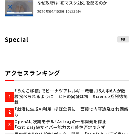
なぜ政府は「布マスク2枚」を配るのか
2020年04月03日 10時32分
Special
PR
アクセスランキング
「うんこ移植」でピーナツアレルギー改善、15人中6人が数
粒食べられるように ヒトの実証は初 Science系列誌掲
1
載
「就活に生成AI利用」ほぼ全員に 面接で内容追及され困惑
2
も
OpenAI、次期モデル「Astra」の一部開発を停止
3
「Critical」級サイバー能力の可能性否定できず
農水省の“クソダサ”ポスター話題 「AIよりよっぽど良い」