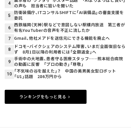
4
の声も 担当者に狙いを聞いた
防衛装備庁、ITコンサルSHIFTに「AI装備品」の審査支援を
5
委託
西鉄福岡（天神）駅などで意図しない駅構内放送 第三者が
6
有名YouTuberの音声を不正に流したか
Gmail、他社メアドを送信元にできる機能を廃止へ
7
ドコモ・バイクシェアのシステム障害、いまだ全面復旧なら
8
ず 8月1日以降の利用者には「全額返金」へ
手術中の大地震、患者守る医療スタッフ……熊本総合病院
9
の動画に反響 「プロの動き」「尊敬」
「不気味の谷を越えた」？ 中国の美男美女型ロボット
10
「U1」話題 286万円から
ランキングをもっと見る