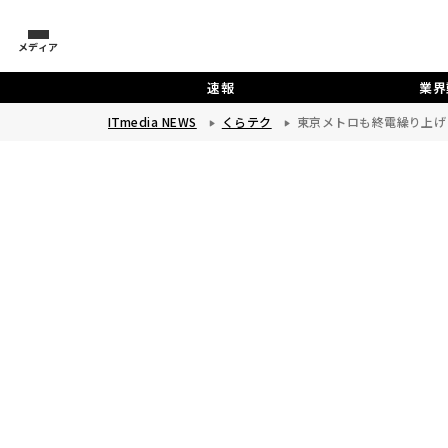
メディア
速報
業界
ITmedia NEWS
くらテク
東京メトロも終電繰り上げ