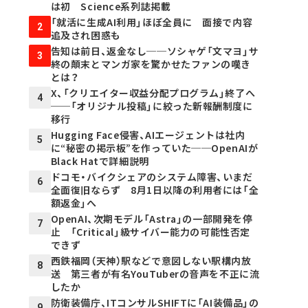
は初 Science系列誌掲載
「就活に生成AI利用」ほぼ全員に 面接で内容
2
追及され困惑も
告知は前日、返金なし──ソシャゲ「文マヨ」サ
3
終の顛末とマンガ家を驚かせたファンの嘆き
とは？
X、「クリエイター収益分配プログラム」終了へ
4
──「オリジナル投稿」に絞った新報酬制度に
移行
Hugging Face侵害、AIエージェントは社内
5
に“秘密の掲示板”を作っていた──OpenAIが
Black Hatで詳細説明
ドコモ・バイクシェアのシステム障害、いまだ
6
全面復旧ならず 8月1日以降の利用者には「全
額返金」へ
OpenAI、次期モデル「Astra」の一部開発を停
7
止 「Critical」級サイバー能力の可能性否定
できず
西鉄福岡（天神）駅などで意図しない駅構内放
8
送 第三者が有名YouTuberの音声を不正に流
したか
防衛装備庁、ITコンサルSHIFTに「AI装備品」の
9