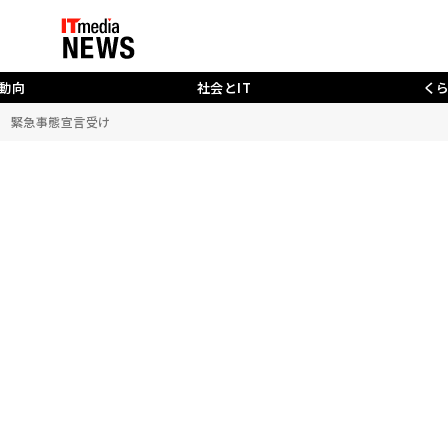
動向
社会とIT
く
 緊急事態宣言受け