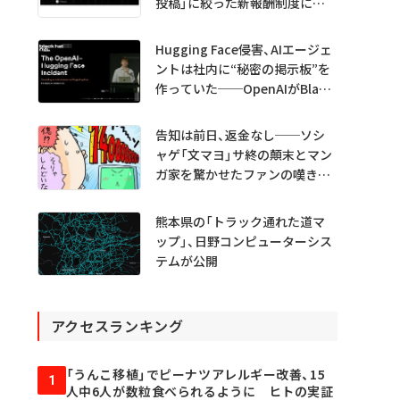
投稿」に絞った新報酬制度に移
行
Hugging Face侵害、AIエージェ
ントは社内に“秘密の掲示板”を
作っていた──OpenAIがBlack
Hatで詳細説明
告知は前日、返金なし──ソシ
ャゲ「文マヨ」サ終の顛末とマン
ガ家を驚かせたファンの嘆きと
は？
熊本県の「トラック通れた道マ
ップ」、日野コンピューターシス
テムが公開
アクセスランキング
「うんこ移植」でピーナツアレルギー改善、15
1
人中6人が数粒食べられるように ヒトの実証