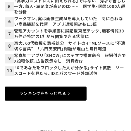
「高学力＝ストレスに耐えられる」ではない 秀才が苦しむ
一方、収入・満足度が高いのは…… 医学生・医師1000人超
5
を分析
ワークマン、実は画像生成AIを導入していた 間に合わな
6
い商品撮影を代替 アプリ通知開封も1.5倍
管理アカウントを手順書に誤記載――東芝テック、顧客情報38
7
万件が特定の1社から閲覧できる状態に
東大、60代教授を懲戒処分 サイトのHTMLソースに“不適
8
切な言葉” 「六四天安門」問題が理由と毎日報道
写真加工アプリ「SNOW」にステマで措置命令 報酬付きで
9
X投稿依頼、広告表示なし 消費者庁
「Xであなたをブロックした人が分かる」サイト拡散 ソー
10
スコードを見たら、IDとパスワード外部送信
ランキングをもっと見る