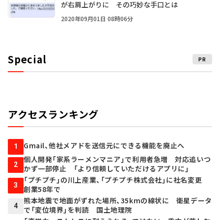
が右肩上がりに その巧妙な手口とは
2020年09月01日 08時06分
Special
PR
アクセスランキング
Gmail、他社メアドを送信元にできる機能を廃止へ
1
個人開発「家系ラーメンマニア」で利用者急増 対応追いつ
2
かず一部停止 「より信頼していただけるアプリに」
「プチプチ」の川上産業、「プチプチ株式会社」に社名変更
3
創業58年で
熊本地震で地面がずれた場所、35kmの線状に 衛星データ
4
で「変位境界」を判読 国土地理院