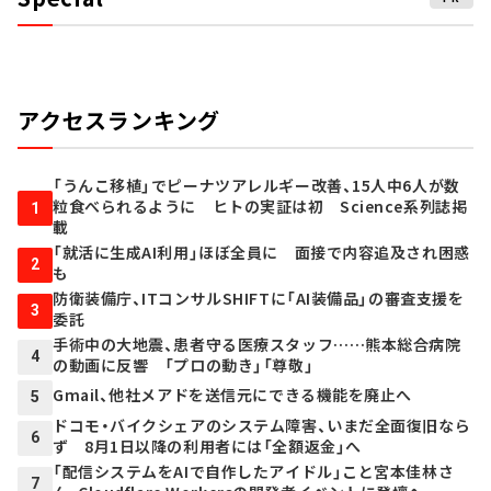
アクセスランキング
「うんこ移植」でピーナツアレルギー改善、15人中6人が数
粒食べられるように ヒトの実証は初 Science系列誌掲
1
載
「就活に生成AI利用」ほぼ全員に 面接で内容追及され困惑
2
も
防衛装備庁、ITコンサルSHIFTに「AI装備品」の審査支援を
3
委託
手術中の大地震、患者守る医療スタッフ……熊本総合病院
4
の動画に反響 「プロの動き」「尊敬」
Gmail、他社メアドを送信元にできる機能を廃止へ
5
ドコモ・バイクシェアのシステム障害、いまだ全面復旧なら
6
ず 8月1日以降の利用者には「全額返金」へ
「配信システムをAIで自作したアイドル」こと宮本佳林さ
7