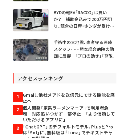
BYDの軽EV「RACCO」は買い
か？ 補助金込みで200万円切
り、競合の日産・ホンダが受ける
衝撃
手術中の大地震、患者守る医療
スタッフ……熊本総合病院の動
画に反響 「プロの動き」「尊敬」
アクセスランキング
Gmail、他社メアドを送信元にできる機能を廃
1
止へ
個人開発「家系ラーメンマニア」で利用者急
2
増 対応追いつかず一部停止 「より信頼して
いただけるアプリに」
「ChatGPT」のデフォルトモデル、PlusとPro
3
は「Sol」に、無料版は「Luna」でテキストチャ