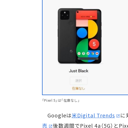
「Pixel 5」は「在庫なし」
Googleは
米Digital Trends
に
売
後数週間でPixel 4a（5G）