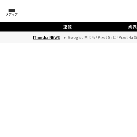
メディア
速報
業界
ITmedia NEWS
Google、早くも「Pixel 5」と「Pixe