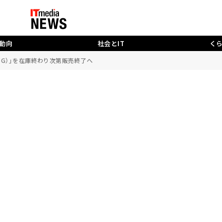
動向
社会とIT
く
l 4a（5G）」を在庫終わり次第販売終了へ