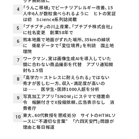
ット無制限に
「うんこ移植」でピーナツアレルギー改善、15
4
人中6人が数粒食べられるように ヒトの実証
は初 Science系列誌掲載
「プチプチ」の川上産業、「プチプチ株式会社」
5
に社名変更 創業58年で
熊本地震で地面がずれた場所、35kmの線状
6
に 衛星データで「変位境界」を判読 国土地
理院
ワークマン、実は画像生成AIを導入していた
7
間に合わない商品撮影を代替 アプリ通知開
封も1.5倍
「高学力＝ストレスに耐えられる」ではない
8
秀才が苦しむ一方、収入・満足度が高いの
は…… 医学生・医師1000人超を分析
写真加工アプリ「SNOW」にステマで措置命
9
令 報酬付きでX投稿依頼、広告表示なし 消
費者庁
東大、60代教授を懲戒処分 サイトのHTMLソ
10
ースに“不適切な言葉” 「六四天安門」問題が
理由と毎日報道