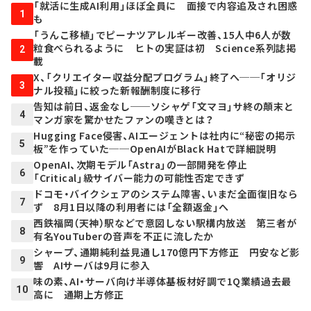
「就活に生成AI利用」ほぼ全員に 面接で内容追及され困惑
1
も
「うんこ移植」でピーナツアレルギー改善、15人中6人が数
粒食べられるように ヒトの実証は初 Science系列誌掲
2
載
X、「クリエイター収益分配プログラム」終了へ──「オリジ
3
ナル投稿」に絞った新報酬制度に移行
告知は前日、返金なし──ソシャゲ「文マヨ」サ終の顛末と
4
マンガ家を驚かせたファンの嘆きとは？
Hugging Face侵害、AIエージェントは社内に“秘密の掲示
5
板”を作っていた──OpenAIがBlack Hatで詳細説明
OpenAI、次期モデル「Astra」の一部開発を停止
6
「Critical」級サイバー能力の可能性否定できず
ドコモ・バイクシェアのシステム障害、いまだ全面復旧なら
7
ず 8月1日以降の利用者には「全額返金」へ
西鉄福岡（天神）駅などで意図しない駅構内放送 第三者が
8
有名YouTuberの音声を不正に流したか
シャープ、通期純利益見通し170億円下方修正 円安など影
9
響 AIサーバは9月に参入
味の素、AI・サーバ向け半導体基板材好調で1Q業績過去最
10
高に 通期上方修正