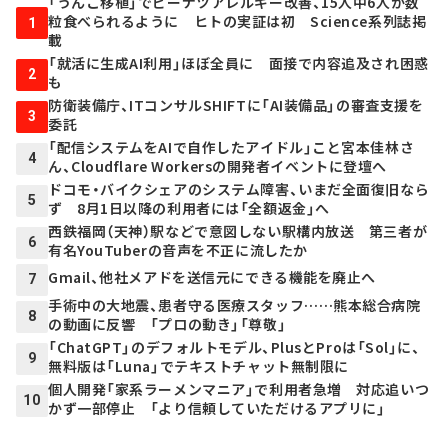
「うんこ移植」でピーナツアレルギー改善、15人中6人が数
粒食べられるように ヒトの実証は初 Science系列誌掲
1
載
「就活に生成AI利用」ほぼ全員に 面接で内容追及され困惑
2
も
防衛装備庁、ITコンサルSHIFTに「AI装備品」の審査支援を
3
委託
「配信システムをAIで自作したアイドル」こと宮本佳林さ
4
ん、Cloudflare Workersの開発者イベントに登壇へ
ドコモ・バイクシェアのシステム障害、いまだ全面復旧なら
5
ず 8月1日以降の利用者には「全額返金」へ
西鉄福岡（天神）駅などで意図しない駅構内放送 第三者が
6
有名YouTuberの音声を不正に流したか
Gmail、他社メアドを送信元にできる機能を廃止へ
7
手術中の大地震、患者守る医療スタッフ……熊本総合病院
8
の動画に反響 「プロの動き」「尊敬」
「ChatGPT」のデフォルトモデル、PlusとProは「Sol」に、
9
無料版は「Luna」でテキストチャット無制限に
個人開発「家系ラーメンマニア」で利用者急増 対応追いつ
10
かず一部停止 「より信頼していただけるアプリに」