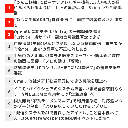
「うんこ移植」でピーナツアレルギー改善、15人中6人が数
粒食べられるように ヒトの実証は初 Science系列誌掲
1
載
「就活に生成AI利用」ほぼ全員に 面接で内容追及され困惑
2
も
OpenAI、次期モデル「Astra」の一部開発を停止
3
「Critical」級サイバー能力の可能性否定できず
西鉄福岡（天神）駅などで意図しない駅構内放送 第三者が
4
有名YouTuberの音声を不正に流したか
手術中の大地震、患者守る医療スタッフ……熊本総合病院
5
の動画に反響 「プロの動き」「尊敬」
防衛装備庁、ITコンサルSHIFTに「AI装備品」の審査支援を
6
委託
Gmail、他社メアドを送信元にできる機能を廃止へ
7
ドコモ・バイクシェアのシステム障害、いまだ全面復旧なら
8
ず 8月1日以降の利用者には「全額返金」へ
個人開発「家系ラーメンマニア」で利用者急増 対応追いつ
9
かず一部停止 「より信頼していただけるアプリに」
「配信システムをAIで自作したアイドル」こと宮本佳林さ
10
ん、Cloudflare Workersの開発者イベントに登壇へ