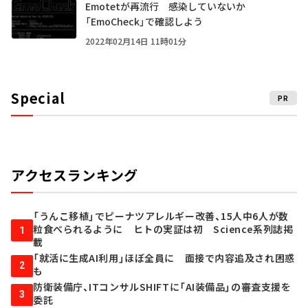
Emotetが再流行 感染していないか
「EmoCheck」で確認しよう
2022年02月14日 11時01分
Special
PR
アクセスランキング
「うんこ移植」でピーナツアレルギー改善、15人中6人が数
粒食べられるように ヒトの実証は初 Science系列誌掲
1
載
「就活に生成AI利用」ほぼ全員に 面接で内容追及され困惑
2
も
防衛装備庁、ITコンサルSHIFTに「AI装備品」の審査支援を
3
委託