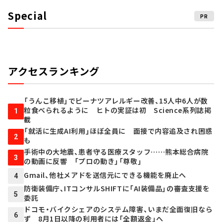
Special
PR
アクセスランキング
「うんこ移植」でピーナツアレルギー改善、15人中6人が数
粒食べられるように ヒトの実証は初 Science系列誌掲
1
載
「就活に生成AI利用」ほぼ全員に 面接で内容追及され困惑
2
も
手術中の大地震、患者守る医療スタッフ……熊本総合病院
3
の動画に反響 「プロの動き」「尊敬」
Gmail、他社メアドを送信元にできる機能を廃止へ
4
防衛装備庁、ITコンサルSHIFTに「AI装備品」の審査支援を
5
委託
ドコモ・バイクシェアのシステム障害、いまだ全面復旧なら
6
ず 8月1日以降の利用者には「全額返金」へ