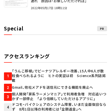
遅れ 原因は「お察しいただければ」
2022年05月17日 18時11分
Special
PR
アクセスランキング
「うんこ移植」でピーナツアレルギー改善、15人中6人が数
粒食べられるように ヒトの実証は初 Science系列誌掲
1
載
Gmail、他社メアドを送信元にできる機能を廃止へ
2
個人開発「家系ラーメンマニア」で利用者急増 対応追いつ
3
かず一部停止 「より信頼していただけるアプリに」
ドコモ・バイクシェアのシステム障害、いまだ全面復旧なら
4
ず 8月1日以降の利用者には「全額返金」へ