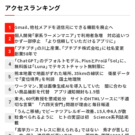
アクセスランキング
Gmail、他社メアドを送信元にできる機能を廃止へ
1
個人開発「家系ラーメンマニア」で利用者急増 対応追いつ
2
かず一部停止 「より信頼していただけるアプリに」
「プチプチ」の川上産業、「プチプチ株式会社」に社名変更
3
創業58年で
「ChatGPT」のデフォルトモデル、PlusとProは「Sol」に、
4
無料版は「Luna」でテキストチャット無制限に
熊本地震で地面がずれた場所、35kmの線状に 衛星データ
5
で「変位境界」を判読 国土地理院
ワークマン、実は画像生成AIを導入していた 間に合わな
6
い商品撮影を代替 アプリ通知開封も1.5倍
東大、60代教授を懲戒処分 サイトのHTMLソースに“不適
7
切な言葉” 「六四天安門」問題が理由と毎日報道
「うんこ移植」でピーナツアレルギー改善、15人中6人が数
粒食べられるように ヒトの実証は初 Science系列誌掲
8
載
「高学力＝ストレスに耐えられる」ではない 秀才が苦しむ