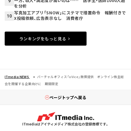
一方、収入・満足度が高いのは…… 医学生・医師1000人超
9
を分析
写真加工アプリ「SNOW」にステマで措置命令 報酬付きで
10
X投稿依頼、広告表示なし 消費者庁
ランキングをもっと見る
ITmedia NEWS
バーチャルオフィス「oVice」無償提供 オンライン株主総
会を開催する企業向けに 期間限定
ページトップへ戻る
ITmediaはアイティメディア株式会社の登録商標です。