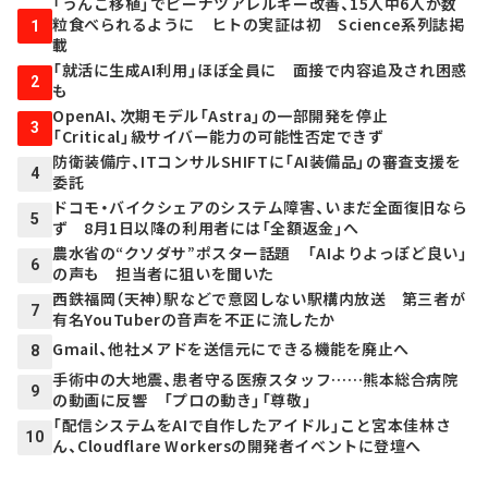
「うんこ移植」でピーナツアレルギー改善、15人中6人が数
粒食べられるように ヒトの実証は初 Science系列誌掲
1
載
「就活に生成AI利用」ほぼ全員に 面接で内容追及され困惑
2
も
OpenAI、次期モデル「Astra」の一部開発を停止
3
「Critical」級サイバー能力の可能性否定できず
防衛装備庁、ITコンサルSHIFTに「AI装備品」の審査支援を
4
委託
ドコモ・バイクシェアのシステム障害、いまだ全面復旧なら
5
ず 8月1日以降の利用者には「全額返金」へ
農水省の“クソダサ”ポスター話題 「AIよりよっぽど良い」
6
の声も 担当者に狙いを聞いた
西鉄福岡（天神）駅などで意図しない駅構内放送 第三者が
7
有名YouTuberの音声を不正に流したか
Gmail、他社メアドを送信元にできる機能を廃止へ
8
手術中の大地震、患者守る医療スタッフ……熊本総合病院
9
の動画に反響 「プロの動き」「尊敬」
「配信システムをAIで自作したアイドル」こと宮本佳林さ
10
ん、Cloudflare Workersの開発者イベントに登壇へ