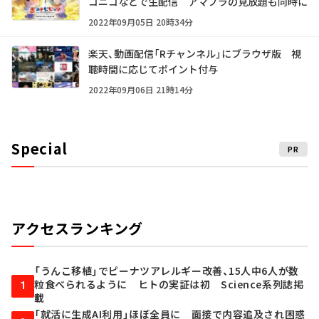
コニコなどで生配信 アマプラの見放題も同時に
2022年09月05日 20時34分
楽天、動画配信「Rチャンネル」にブラウザ版 視
聴時間に応じてポイント付与
2022年09月06日 21時14分
Special
PR
アクセスランキング
「うんこ移植」でピーナツアレルギー改善、15人中6人が数
粒食べられるように ヒトの実証は初 Science系列誌掲
1
載
「就活に生成AI利用」ほぼ全員に 面接で内容追及され困惑