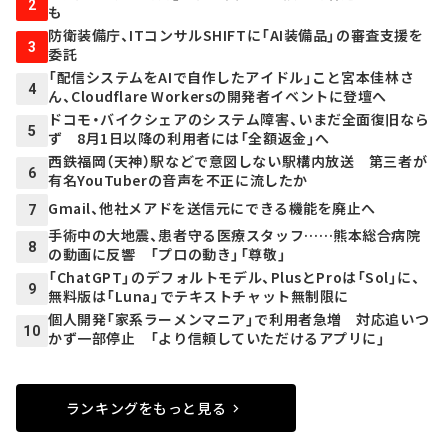
2
も
防衛装備庁、ITコンサルSHIFTに「AI装備品」の審査支援を
3
委託
「配信システムをAIで自作したアイドル」こと宮本佳林さ
4
ん、Cloudflare Workersの開発者イベントに登壇へ
ドコモ・バイクシェアのシステム障害、いまだ全面復旧なら
5
ず 8月1日以降の利用者には「全額返金」へ
西鉄福岡（天神）駅などで意図しない駅構内放送 第三者が
6
有名YouTuberの音声を不正に流したか
Gmail、他社メアドを送信元にできる機能を廃止へ
7
手術中の大地震、患者守る医療スタッフ……熊本総合病院
8
の動画に反響 「プロの動き」「尊敬」
「ChatGPT」のデフォルトモデル、PlusとProは「Sol」に、
9
無料版は「Luna」でテキストチャット無制限に
個人開発「家系ラーメンマニア」で利用者急増 対応追いつ
10
かず一部停止 「より信頼していただけるアプリに」
ランキングをもっと見る