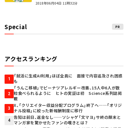
2018年06月04日 11時32分
Special
PR
アクセスランキング
「就活に生成AI利用」ほぼ全員に 面接で内容追及され困惑
1
も
「うんこ移植」でピーナツアレルギー改善、15人中6人が数
粒食べられるように ヒトの実証は初 Science系列誌掲
2
載
X、「クリエイター収益分配プログラム」終了へ──「オリジ
3
ナル投稿」に絞った新報酬制度に移行
告知は前日、返金なし──ソシャゲ「文マヨ」サ終の顛末と
4
マンガ家を驚かせたファンの嘆きとは？