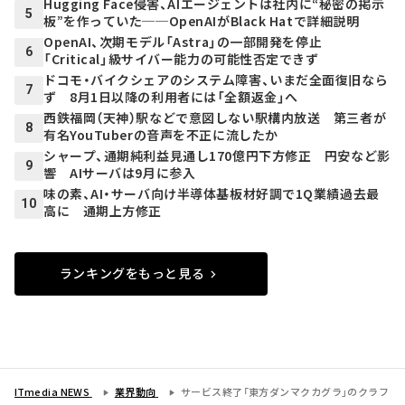
Hugging Face侵害、AIエージェントは社内に“秘密の掲示
5
板”を作っていた──OpenAIがBlack Hatで詳細説明
OpenAI、次期モデル「Astra」の一部開発を停止
6
「Critical」級サイバー能力の可能性否定できず
ドコモ・バイクシェアのシステム障害、いまだ全面復旧なら
7
ず 8月1日以降の利用者には「全額返金」へ
西鉄福岡（天神）駅などで意図しない駅構内放送 第三者が
8
有名YouTuberの音声を不正に流したか
シャープ、通期純利益見通し170億円下方修正 円安など影
9
響 AIサーバは9月に参入
味の素、AI・サーバ向け半導体基板材好調で1Q業績過去最
10
高に 通期上方修正
ランキングをもっと見る
ITmedia NEWS
業界動向
サービス終了「東方ダンマクカグラ」のクラフ