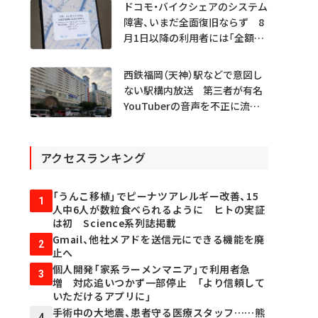
ドコモ・バイクシェアのシステム
障害、いまだ全面復旧ならず 8
月1日以降の利用者には「全額返
金」へ
西鉄福岡（天神）駅などで意図し
ない駅構内放送 第三者が有名
YouTuberの音声を不正に流し
たか
アクセスランキング
「うんこ移植」でピーナツアレルギー改善、15
1
人中6人が数粒食べられるように ヒトの実証
は初 Science系列誌掲載
Gmail、他社メアドを送信元にできる機能を廃
2
止へ
個人開発「家系ラーメンマニア」で利用者急
3
増 対応追いつかず一部停止 「より信頼して
いただけるアプリに」
手術中の大地震、患者守る医療スタッフ……熊
4