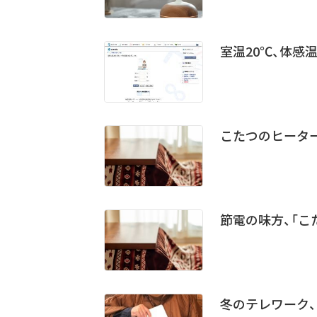
室温20℃、体感
こたつのヒータ
節電の味方、「こ
冬のテレワーク