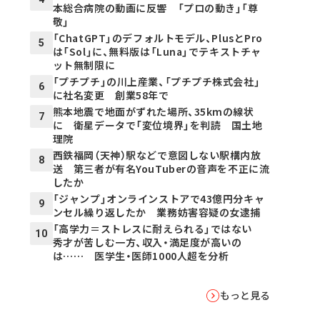
本総合病院の動画に反響 「プロの動き」「尊
敬」
「ChatGPT」のデフォルトモデル、PlusとPro
5
は「Sol」に、無料版は「Luna」でテキストチャ
ット無制限に
「プチプチ」の川上産業、「プチプチ株式会社」
6
に社名変更 創業58年で
熊本地震で地面がずれた場所、35kmの線状
7
に 衛星データで「変位境界」を判読 国土地
理院
西鉄福岡（天神）駅などで意図しない駅構内放
8
送 第三者が有名YouTuberの音声を不正に流
したか
「ジャンプ」オンラインストアで43億円分キャ
9
ンセル繰り返したか 業務妨害容疑の女逮捕
「高学力＝ストレスに耐えられる」ではない
10
秀才が苦しむ一方、収入・満足度が高いの
は…… 医学生・医師1000人超を分析
もっと見る