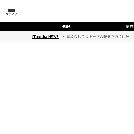
メディア
速報
業界
ITmedia NEWS
電源なしでストーブの暖気を遠くに届け