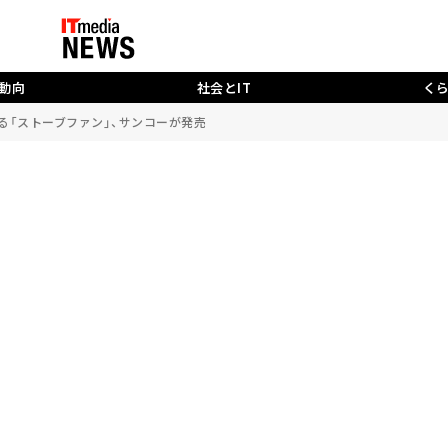
動向
社会とIT
く
る「ストーブファン」、サンコーが発売