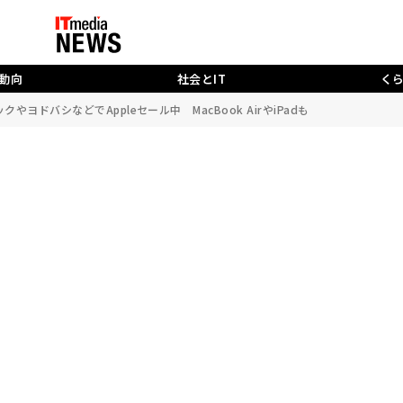
動向
社会とIT
く
ックやヨドバシなどでAppleセール中 MacBook AirやiPadも