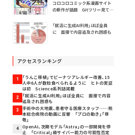
コロコロコミック系漫画サイト
の新作が話題 Gitツリー見てガ
チャ不具合の犯人探し
「就活に生成AI利用」ほぼ全員
に 面接で内容追及され困惑も
アクセスランキング
「うんこ移植」でピーナツアレルギー改善、15
1
人中6人が数粒食べられるように ヒトの実証
は初 Science系列誌掲載
「就活に生成AI利用」ほぼ全員に 面接で内容
2
追及され困惑も
手術中の大地震、患者守る医療スタッフ……熊
3
本総合病院の動画に反響 「プロの動き」「尊
敬」
OpenAI、次期モデル「Astra」の一部開発を停
4
止 「Critical」級サイバー能力の可能性否定