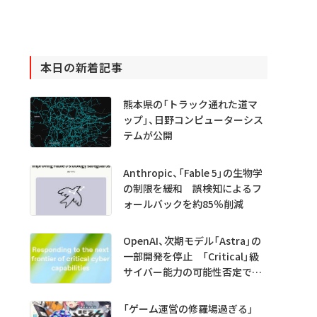
本日の新着記事
熊本県の「トラック通れた道マ
ップ」、日野コンピューターシス
テムが公開
Anthropic、「Fable 5」の生物学
の制限を緩和 誤検知によるフ
ォールバックを約85％削減
OpenAI、次期モデル「Astra」の
一部開発を停止 「Critical」級
サイバー能力の可能性否定でき
ず
「ゲーム運営の修羅場過ぎる」