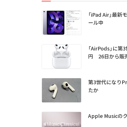
「iPad Air
ール中
「AirPods」
円 26日から販
第3世代になりP
たか
Apple Mus