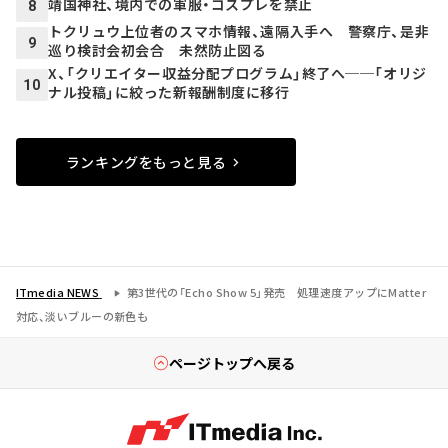
靖国神社、境内での軍服・コスプレを禁止
8
トクリュウ上位者のスマホ情報、遠隔入手へ 警察庁、是非
9
巡り検討会初会合 未然防止図る
X、「クリエイター収益分配プログラム」終了へ──「オリジ
10
ナル投稿」に絞った新報酬制度に移行
ランキングをもっと見る
ITmedia NEWS
第3世代の「Echo Show 5」発売 処理速度アップにMatter
対応、淡いブルーの新色も
ページトップへ戻る