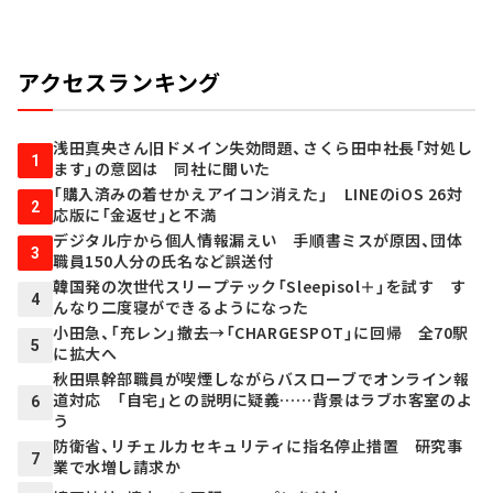
アクセスランキング
浅田真央さん旧ドメイン失効問題、さくら田中社長「対処し
1
ます」の意図は 同社に聞いた
「購入済みの着せかえアイコン消えた」 LINEのiOS 26対
2
応版に「金返せ」と不満
デジタル庁から個人情報漏えい 手順書ミスが原因、団体
3
職員150人分の氏名など誤送付
韓国発の次世代スリープテック「Sleepisol＋」を試す す
4
んなり二度寝ができるようになった
小田急、「充レン」撤去→「CHARGESPOT」に回帰 全70駅
5
に拡大へ
秋田県幹部職員が喫煙しながらバスローブでオンライン報
道対応 「自宅」との説明に疑義……背景はラブホ客室のよ
6
う
防衛省、リチェルカセキュリティに指名停止措置 研究事
7
業で水増し請求か