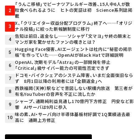
「うんこ移植」でピーナツアレルギー改善、15人中6人が数
粒食べられるように ヒトの実証は初 Science系列誌掲
2
載
X、「クリエイター収益分配プログラム」終了へ──「オリジ
3
ナル投稿」に絞った新報酬制度に移行
告知は前日、返金なし──ソシャゲ「文マヨ」サ終の顛末と
4
マンガ家を驚かせたファンの嘆きとは？
Hugging Face侵害、AIエージェントは社内に“秘密の掲示
5
板”を作っていた──OpenAIがBlack Hatで詳細説明
OpenAI、次期モデル「Astra」の一部開発を停止
6
「Critical」級サイバー能力の可能性否定できず
ドコモ・バイクシェアのシステム障害、いまだ全面復旧なら
7
ず 8月1日以降の利用者には「全額返金」へ
西鉄福岡（天神）駅などで意図しない駅構内放送 第三者が
8
有名YouTuberの音声を不正に流したか
シャープ、通期純利益見通し170億円下方修正 円安など影
9
響 AIサーバは9月に参入
味の素、AI・サーバ向け半導体基板材好調で1Q業績過去最
10
高に 通期上方修正