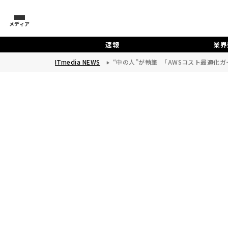
メディア
速報
業界
ITmedia NEWS
“中の人”が執筆 「AWSコスト最適化ガイ