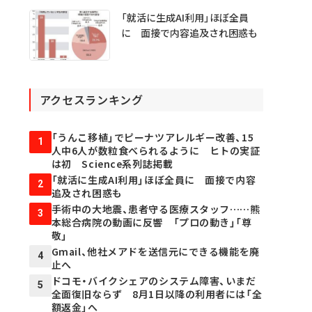
「就活に生成AI利用」ほぼ全員
に 面接で内容追及され困惑も
アクセスランキング
「うんこ移植」でピーナツアレルギー改善、15
1
人中6人が数粒食べられるように ヒトの実証
は初 Science系列誌掲載
「就活に生成AI利用」ほぼ全員に 面接で内容
2
追及され困惑も
手術中の大地震、患者守る医療スタッフ……熊
3
本総合病院の動画に反響 「プロの動き」「尊
敬」
Gmail、他社メアドを送信元にできる機能を廃
4
止へ
ドコモ・バイクシェアのシステム障害、いまだ
5
全面復旧ならず 8月1日以降の利用者には「全
額返金」へ