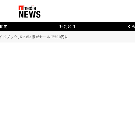
動向
社会とIT
く
ドブック」Kindle版がセールで500円に