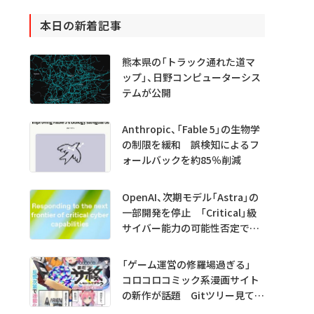
本日の新着記事
熊本県の「トラック通れた道マ
ップ」、日野コンピューターシス
テムが公開
Anthropic、「Fable 5」の生物学
の制限を緩和 誤検知によるフ
ォールバックを約85％削減
OpenAI、次期モデル「Astra」の
一部開発を停止 「Critical」級
サイバー能力の可能性否定でき
ず
「ゲーム運営の修羅場過ぎる」
コロコロコミック系漫画サイト
の新作が話題 Gitツリー見てガ
チャ不具合の犯人探し