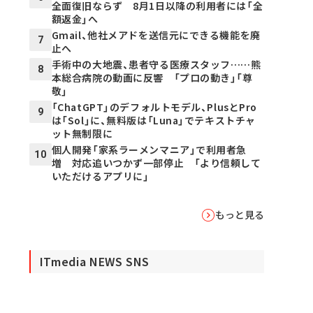
全面復旧ならず 8月1日以降の利用者には「全
額返金」へ
Gmail、他社メアドを送信元にできる機能を廃
7
止へ
手術中の大地震、患者守る医療スタッフ……熊
8
本総合病院の動画に反響 「プロの動き」「尊
敬」
「ChatGPT」のデフォルトモデル、PlusとPro
9
は「Sol」に、無料版は「Luna」でテキストチャ
ット無制限に
個人開発「家系ラーメンマニア」で利用者急
10
増 対応追いつかず一部停止 「より信頼して
いただけるアプリに」
もっと見る
ITmedia NEWS SNS