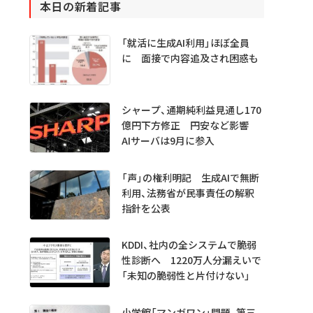
本日の新着記事
「就活に生成AI利用」ほぼ全員
に 面接で内容追及され困惑も
シャープ、通期純利益見通し170
億円下方修正 円安など影響
AIサーバは9月に参入
「声」の権利明記 生成AIで無断
利用、法務省が民事責任の解釈
指針を公表
KDDI、社内の全システムで脆弱
性診断へ 1220万人分漏えいで
「未知の脆弱性と片付けない」
小学館「マンガワン」問題、第三