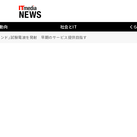
動向
社会とIT
く
バンド」試験電波を発射 早期のサービス提供目指す