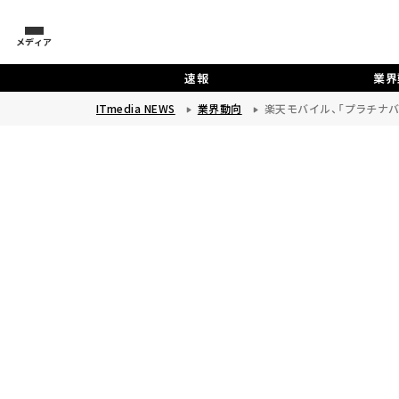
メディア
速報
業界
ITmedia NEWS
業界動向
楽天モバイル、「プラチナ