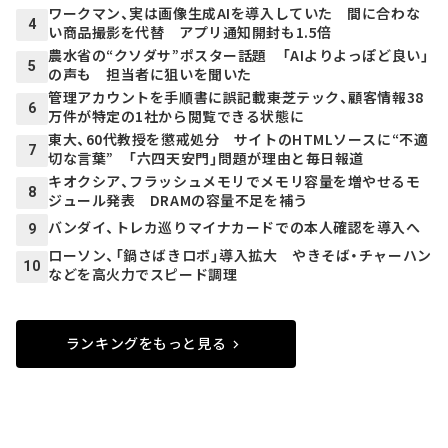
ワークマン、実は画像生成AIを導入していた 間に合わな
4
い商品撮影を代替 アプリ通知開封も1.5倍
農水省の“クソダサ”ポスター話題 「AIよりよっぽど良い」
5
の声も 担当者に狙いを聞いた
管理アカウントを手順書に誤記載――東芝テック、顧客情報38
6
万件が特定の1社から閲覧できる状態に
東大、60代教授を懲戒処分 サイトのHTMLソースに“不適
7
切な言葉” 「六四天安門」問題が理由と毎日報道
キオクシア、フラッシュメモリでメモリ容量を増やせるモ
8
ジュール発表 DRAMの容量不足を補う
バンダイ、トレカ巡りマイナカードでの本人確認を導入へ
9
ローソン、「鍋さばきロボ」導入拡大 やきそば・チャーハン
10
などを高火力でスピード調理
ランキングをもっと見る