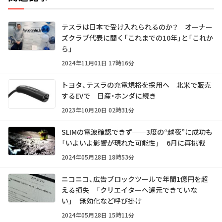
テスラは日本で受け入れられるのか？ オーナー
ズクラブ代表に聞く「これまでの10年」と「これか
ら」
2024年11月01日 17時16分
トヨタ、テスラの充電規格を採用へ 北米で販売
するEVで 日産・ホンダに続き
2023年10月20日 02時31分
SLIMの電波確認できず──3度の“越夜”に成功も
「いよいよ影響が現れた可能性」 6月に再挑戦
2024年05月28日 18時53分
ニコニコ、広告ブロックツールで年間1億円を超
える損失 「クリエイターへ還元できていな
い」 無効化など呼び掛け
2024年05月28日 15時11分