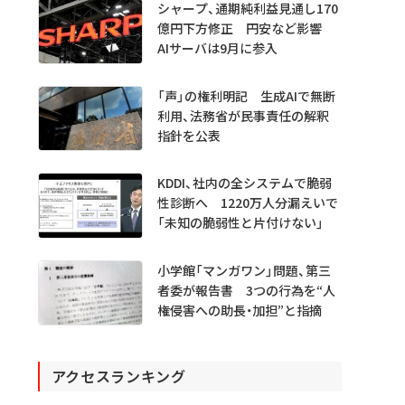
シャープ、通期純利益見通し170
億円下方修正 円安など影響
AIサーバは9月に参入
「声」の権利明記 生成AIで無断
利用、法務省が民事責任の解釈
指針を公表
KDDI、社内の全システムで脆弱
性診断へ 1220万人分漏えいで
「未知の脆弱性と片付けない」
小学館「マンガワン」問題、第三
者委が報告書 3つの行為を“人
権侵害への助長・加担”と指摘
アクセスランキング