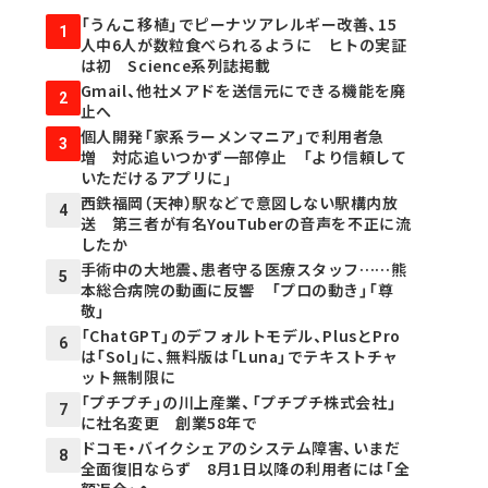
「うんこ移植」でピーナツアレルギー改善、15
1
人中6人が数粒食べられるように ヒトの実証
は初 Science系列誌掲載
Gmail、他社メアドを送信元にできる機能を廃
2
止へ
個人開発「家系ラーメンマニア」で利用者急
3
増 対応追いつかず一部停止 「より信頼して
いただけるアプリに」
西鉄福岡（天神）駅などで意図しない駅構内放
4
送 第三者が有名YouTuberの音声を不正に流
したか
手術中の大地震、患者守る医療スタッフ……熊
5
本総合病院の動画に反響 「プロの動き」「尊
敬」
「ChatGPT」のデフォルトモデル、PlusとPro
6
は「Sol」に、無料版は「Luna」でテキストチャ
ット無制限に
「プチプチ」の川上産業、「プチプチ株式会社」
7
に社名変更 創業58年で
ドコモ・バイクシェアのシステム障害、いまだ
8
全面復旧ならず 8月1日以降の利用者には「全