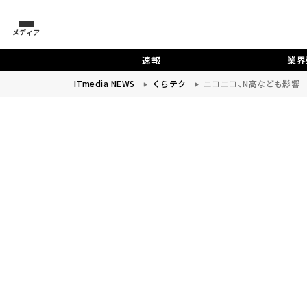
メディア
速報
業界
ITmedia NEWS
くらテク
ニコニコ、N高なども影響 