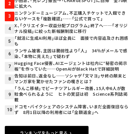
小田急、「充レン」撤去→「CHARGESPOT」に回帰 全70駅
2
に拡大へ
ニンテンドーミュージアム、不正購入チケットで入館でき
3
ないケースを「複数確認」……「公式で買って」
X、「クリエイター収益分配プログラム」終了へ──「オリジ
4
ナル投稿」に絞った新報酬制度に移行
「就活に生成AI利用」ほぼ全員に 面接で内容追及され困惑
5
も
ランサム被害、主因は脆弱性より「人」 34％がメールで感
6
染、「本物に見えた」で疑わず
Hugging Face侵害、AIエージェントは社内に“秘密の掲示
7
板”を作っていた──OpenAIがBlack Hatで詳細説明
告知は前日、返金なし──ソシャゲ「文マヨ」サ終の顛末と
8
マンガ家を驚かせたファンの嘆きとは？
「うんこ移植」でピーナツアレルギー改善、15人中6人が数
粒食べられるように ヒトの実証は初 Science系列誌掲
9
載
ドコモ・バイクシェアのシステム障害、いまだ全面復旧なら
10
ず 8月1日以降の利用者には「全額返金」へ
ランキングをもっと見る