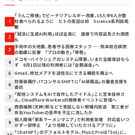
「うんこ移植」でピーナツアレルギー改善、15人中6人が数
粒食べられるように ヒトの実証は初 Science系列誌掲
1
載
「就活に生成AI利用」ほぼ全員に 面接で内容追及され困惑
2
も
手術中の大地震、患者守る医療スタッフ……熊本総合病院
3
の動画に反響 「プロの動き」「尊敬」
ドコモ・バイクシェアのシステム障害、いまだ全面復旧なら
4
ず 8月1日以降の利用者には「全額返金」へ
Gmail、他社メアドを送信元にできる機能を廃止へ
5
防衛装備庁、ITコンサルSHIFTに「AI装備品」の審査支援を
6
委託
「配信システムをAIで自作したアイドル」こと宮本佳林さ
7
ん、Cloudflare Workersの開発者イベントに登壇へ
西鉄福岡（天神）駅などで意図しない駅構内放送 第三者が
8
有名YouTuberの音声を不正に流したか
個人開発「家系ラーメンマニア」で利用者急増 対応追いつ
9
かず一部停止 「より信頼していただけるアプリに」
「ChatGPT」のデフォルトモデル、PlusとProは「Sol」に、