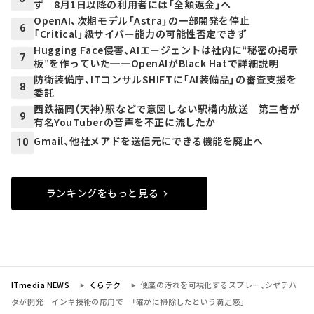
ず 8月1日以降の利用者には「全額返金」へ
OpenAI、次期モデル「Astra」の一部開発を停止
6
「Critical」級サイバー能力の可能性否定できず
Hugging Face侵害、AIエージェントは社内に“秘密の掲示
7
板”を作っていた──OpenAIがBlack Hatで詳細説明
防衛装備庁、ITコンサルSHIFTに「AI装備品」の審査支援を
8
委託
西鉄福岡（天神）駅などで意図しない駅構内放送 第三者が
9
有名YouTuberの音声を不正に流したか
Gmail、他社メアドを送信元にできる機能を廃止へ
10
ランキングをもっと見る
ITmedia NEWS
くらテク
便座の汚れを可視化するスプレー、シヤチハ
タが開発 インキ技術の応用で 「確かに掃除したという満足感」