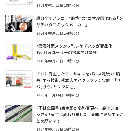
2021年08月23日 19時40分
顔は全てハンコ “胸熱”の4コマ漫画作れる「シ
ヤチハタコミックメーカー」
2021年08月05日 14時16分
“痴漢対策スタンプ”、シヤチハタが商品化
Twitterユーザーの提案受け開発
2019年08月26日 13時50分
アジに寄生したアニサキスをパルス電流で“瞬
殺”する技術、熊本大学がクラファン実施 「サ
バ、サケ、サンマにも」
2023年11月14日 18時47分
「不健全図書」東京都が名称変更へ 森川ジョー
ジさん「東京は変わりました。全国に波及するこ
とを願います」
2024年09月03日 16時20分