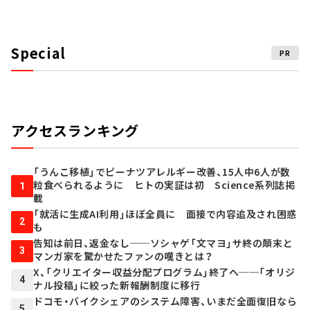
Special
PR
アクセスランキング
「うんこ移植」でピーナツアレルギー改善、15人中6人が数
粒食べられるように ヒトの実証は初 Science系列誌掲
1
載
「就活に生成AI利用」ほぼ全員に 面接で内容追及され困惑
2
も
告知は前日、返金なし──ソシャゲ「文マヨ」サ終の顛末と
3
マンガ家を驚かせたファンの嘆きとは？
X、「クリエイター収益分配プログラム」終了へ──「オリジ
4
ナル投稿」に絞った新報酬制度に移行
ドコモ・バイクシェアのシステム障害、いまだ全面復旧なら
5