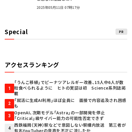
2025年05月11日 07時17分
Special
PR
アクセスランキング
「うんこ移植」でピーナツアレルギー改善、15人中6人が数
粒食べられるように ヒトの実証は初 Science系列誌掲
1
載
「就活に生成AI利用」ほぼ全員に 面接で内容追及され困惑
2
も
OpenAI、次期モデル「Astra」の一部開発を停止
3
「Critical」級サイバー能力の可能性否定できず
西鉄福岡（天神）駅などで意図しない駅構内放送 第三者が
4
有名YouTuberの音声を不正に流したか