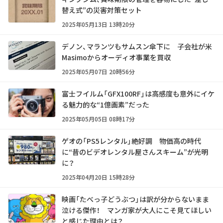
替え式”の災害対策セット
2025年05月13日 13時20分
デノン、マランツもサムスン傘下に 子会社が米
Masimoからオーディオ事業を買収
2025年05月07日 20時56分
富士フイルム「GFX100RF」は高感度も意外にイケ
る魅力的な“1億画素”だった
2025年05月05日 08時17分
ゲオの「PS5レンタル」絶好調 物価高の時代
に“昔のビデオレンタル屋さんスキーム”が光明
に？
2025年04月20日 15時28分
映画「たべっ子どうぶつ」は訳が分からないまま
泣ける傑作！ マンガ家が大人にこそ見てほしい
と感じた理由とは？