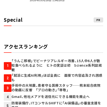
Special
PR
アクセスランキング
「うんこ移植」でピーナツアレルギー改善、15人中6人が数
粒食べられるように ヒトの実証は初 Science系列誌掲
1
載
「就活に生成AI利用」ほぼ全員に 面接で内容追及され困惑
2
も
手術中の大地震、患者守る医療スタッフ……熊本総合病院
3
の動画に反響 「プロの動き」「尊敬」
Gmail、他社メアドを送信元にできる機能を廃止へ
4
防衛装備庁、ITコンサルSHIFTに「AI装備品」の審査支援を
5