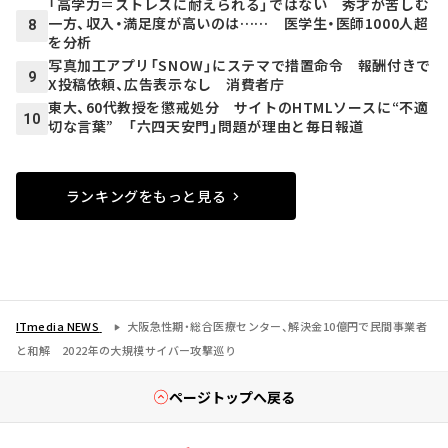
「高学力＝ストレスに耐えられる」ではない 秀才が苦しむ
一方、収入・満足度が高いのは…… 医学生・医師1000人超
8
を分析
写真加工アプリ「SNOW」にステマで措置命令 報酬付きで
9
X投稿依頼、広告表示なし 消費者庁
東大、60代教授を懲戒処分 サイトのHTMLソースに“不適
10
切な言葉” 「六四天安門」問題が理由と毎日報道
ランキングをもっと見る
ITmedia NEWS
大阪急性期・総合医療センター、解決金10億円で民間事業者
と和解 2022年の大規模サイバー攻撃巡り
ページトップへ戻る