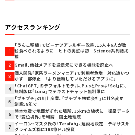
アクセスランキング
「うんこ移植」でピーナツアレルギー改善、15人中6人が数
粒食べられるように ヒトの実証は初 Science系列誌掲
1
載
Gmail、他社メアドを送信元にできる機能を廃止へ
2
個人開発「家系ラーメンマニア」で利用者急増 対応追いつ
3
かず一部停止 「より信頼していただけるアプリに」
「ChatGPT」のデフォルトモデル、PlusとProは「Sol」に、
4
無料版は「Luna」でテキストチャット無制限に
「プチプチ」の川上産業、「プチプチ株式会社」に社名変更
5
創業58年で
熊本地震で地面がずれた場所、35kmの線状に 衛星データ
6
で「変位境界」を判読 国土地理院
イーロン・マスク氏の「Terafab」、建設地決定 テキサス州
7
グライムズ郡に168億ドル投資