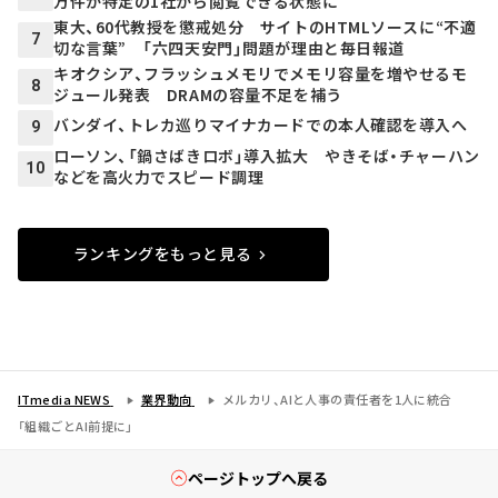
万件が特定の1社から閲覧できる状態に
東大、60代教授を懲戒処分 サイトのHTMLソースに“不適
7
切な言葉” 「六四天安門」問題が理由と毎日報道
キオクシア、フラッシュメモリでメモリ容量を増やせるモ
8
ジュール発表 DRAMの容量不足を補う
バンダイ、トレカ巡りマイナカードでの本人確認を導入へ
9
ローソン、「鍋さばきロボ」導入拡大 やきそば・チャーハン
10
などを高火力でスピード調理
ランキングをもっと見る
ITmedia NEWS
業界動向
メルカリ、AIと人事の責任者を1人に統合
「組織ごとAI前提に」
ページトップへ戻る