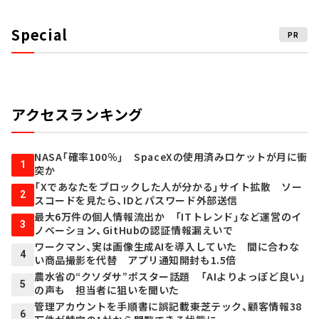
Special
PR
アクセスランキング
NASA「確率100％」 SpaceXの使用済みロケットが月に衝
1
突か
「Xであなたをブロックした人が分かる」サイト拡散 ソー
2
スコードを見たら、IDとパスワード外部送信
最大6万件の個人情報流出か 「ITトレンド」など運営のイ
3
ノベーション、GitHubの認証情報漏えいで
ワークマン、実は画像生成AIを導入していた 間に合わな
4
い商品撮影を代替 アプリ通知開封も1.5倍
農水省の“クソダサ”ポスター話題 「AIよりよっぽど良い」
5
の声も 担当者に狙いを聞いた
管理アカウントを手順書に誤記載――東芝テック、顧客情報38
6