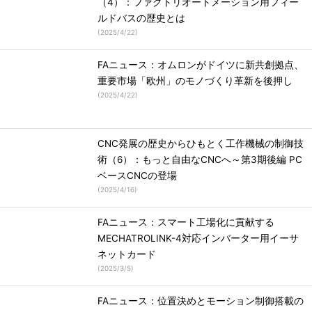
（4）：ファクトリオートメーション用フィー
ルドバスの歴史とは
(
2025/4/22
)
FAニュース：オムロンがドイツに新共創拠点、
重要市場「欧州」のモノづくり革新を後押し
(
2025/4/22
)
CNC発展の歴史からひもとく工作機械の制御技
術（6）：もっと自由なCNCへ～第3期後編 PC
ベースCNCの登場
(
2025/4/16
)
FAニュース：スマート工場化に貢献する
MECHATROLINK-4対応インバーター用イーサ
ネットカード
(
2025/3/5
)
FAニュース：位置決めとモーション制御搭載の