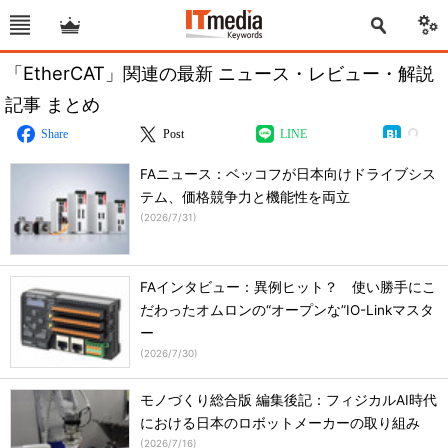
「EtherCAT」関連の最新 ニュース・レビュー・解説
記事 まとめ
Share
Post
LINE
FAニュース：ベッコフが日本向けドライブシス
テム、価格競争力と機能性を両立
(
2026/7/31
)
FAインタビュー：異例ヒット？ 使い勝手にこ
だわったオムロンの“オープンな”IO-Linkマスタ
ー
(
2026/7/30
)
モノづくり総合版 編集後記：フィジカルAI時代
における日本のロボットメーカーの取り組み
(
2026/7/16
)