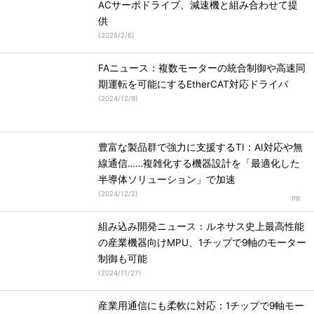
ACサーボドライブ、減速機と組み合わせて提
供
(
2025/2/6
)
FAニュース：複数モーターの統合制御や高速同
期運転を可能にするEtherCAT対応ドライバ
(
2024/12/9
)
豊富な製品群で強力に支援するTI：AI対応や無
線通信……複雑化する機器設計を「最適化した
半導体ソリューション」で加速
(
2024/12/2
)
組み込み開発ニュース：ルネサス史上最高性能
の産業機器向けMPU、1チップで9軸のモーター
制御も可能
(
2024/11/27
)
産業用通信にも柔軟に対応：1チップで9軸モー