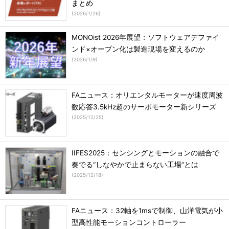
まとめ
(
2026/1/26
)
MONOist 2026年展望：ソフトウェアデファイ
ンド×オープン化は製造現場を変えるのか
(
2026/1/9
)
FAニュース：オリエンタルモーターが速度周波
数応答3.5kHz超のサーボモーター新シリーズ
(
2025/12/25
)
IIFES2025：センシングとモーションの融合で
奏でる“しなやかで止まらない工場”とは
(
2025/12/18
)
FAニュース：32軸を1msで制御、山洋電気が小
型高性能モーションコントローラー