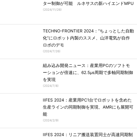
ター制御が可能 ルネサスの新ハイエンドMPU
(
2024/11/26
)
TECHNO-FRONTIER 2024：“ちょっとした自動
化”にロボット内製のススメ、山洋電気が自作
ロボのデモ
(
2024/7/26
)
組み込み開発ニュース：産業用PCのソフトモ
ーションが倍速に、62.5μs周期で多軸同期制御
を実現
(
2024/7/8
)
IIFES 2024：産業用PC1台でロボットを含めた
生産ラインの同期制御を実現、AMRにも展開可
能
(
2024/2/9
)
IIFES 2024：リニア搬送装置同士が高速同期制