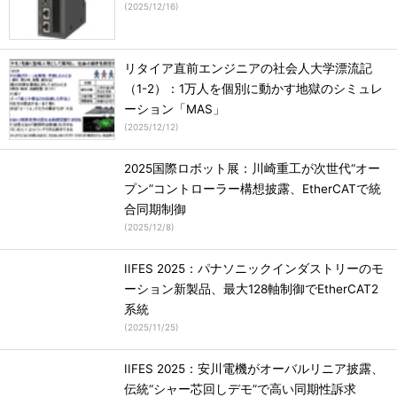
(
2025/12/16
)
リタイア直前エンジニアの社会人大学漂流記
（1-2）：1万人を個別に動かす地獄のシミュレ
ーション「MAS」
(
2025/12/12
)
2025国際ロボット展：川崎重工が次世代“オー
プン”コントローラー構想披露、EtherCATで統
合同期制御
(
2025/12/8
)
IIFES 2025：パナソニックインダストリーのモ
ーション新製品、最大128軸制御でEtherCAT2
系統
(
2025/11/25
)
IIFES 2025：安川電機がオーバルリニア披露、
伝統“シャー芯回しデモ”で高い同期性訴求