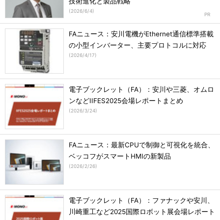
技術進化と製品戦略
(
2026/6/4
)
FAニュース：安川電機がEthernet通信標準搭載
の小型インバーター、主要プロトコルに対応
(
2026/4/17
)
電子ブックレット（FA）：安川や三菱、オムロ
ンなどIIFES2025会場レポートまとめ
(
2026/3/24
)
FAニュース：最新CPUで制御と可視化を統合、
ベッコフがスマートHMIの新製品
(
2026/2/26
)
電子ブックレット（FA）：ファナックや安川、
川崎重工など2025国際ロボット展会場レポート