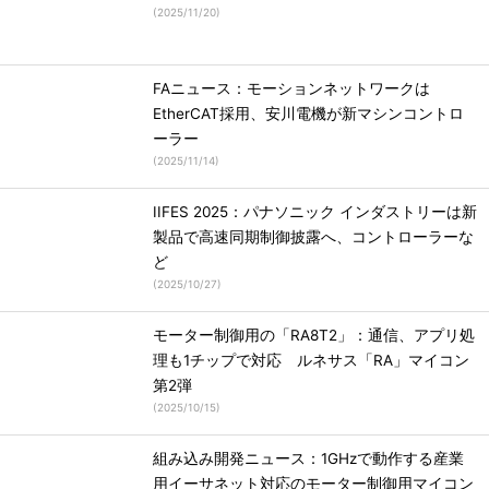
(
2025/11/20
)
FAニュース：モーションネットワークは
EtherCAT採用、安川電機が新マシンコントロ
ーラー
(
2025/11/14
)
IIFES 2025：パナソニック インダストリーは新
製品で高速同期制御披露へ、コントローラーな
ど
(
2025/10/27
)
モーター制御用の「RA8T2」：通信、アプリ処
理も1チップで対応 ルネサス「RA」マイコン
第2弾
(
2025/10/15
)
組み込み開発ニュース：1GHzで動作する産業
用イーサネット対応のモーター制御用マイコン