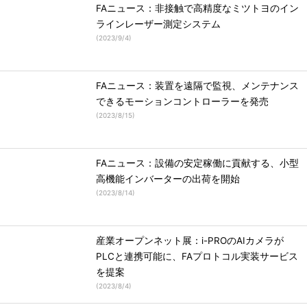
FAニュース：非接触で高精度なミツトヨのイン
ラインレーザー測定システム
(
2023/9/4
)
FAニュース：装置を遠隔で監視、メンテナンス
できるモーションコントローラーを発売
(
2023/8/15
)
FAニュース：設備の安定稼働に貢献する、小型
高機能インバーターの出荷を開始
(
2023/8/14
)
産業オープンネット展：i-PROのAIカメラが
PLCと連携可能に、FAプロトコル実装サービス
を提案
(
2023/8/4
)