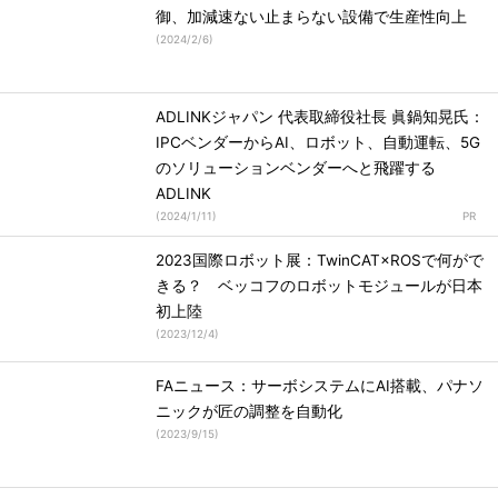
御、加減速ない止まらない設備で生産性向上
(
2024/2/6
)
ADLINKジャパン 代表取締役社長 眞鍋知晃氏：
IPCベンダーからAI、ロボット、自動運転、5G
のソリューションベンダーへと飛躍する
ADLINK
(
2024/1/11
)
2023国際ロボット展：TwinCAT×ROSで何がで
きる？ ベッコフのロボットモジュールが日本
初上陸
(
2023/12/4
)
FAニュース：サーボシステムにAI搭載、パナソ
ニックが匠の調整を自動化
(
2023/9/15
)