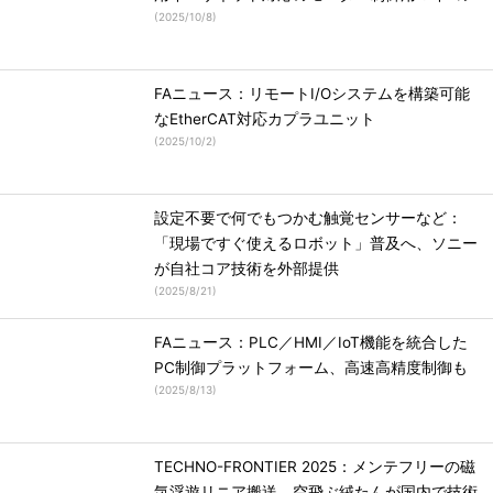
(
2025/10/8
)
FAニュース：リモートI/Oシステムを構築可能
なEtherCAT対応カプラユニット
(
2025/10/2
)
設定不要で何でもつかむ触覚センサーなど：
「現場ですぐ使えるロボット」普及へ、ソニー
が自社コア技術を外部提供
(
2025/8/21
)
FAニュース：PLC／HMI／IoT機能を統合した
PC制御プラットフォーム、高速高精度制御も
(
2025/8/13
)
TECHNO-FRONTIER 2025：メンテフリーの磁
気浮遊リニア搬送、空飛ぶ絨たんが国内で技術