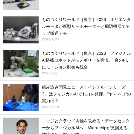
ものづくりワールド［東京］2026：オリエンタ
ルモータが新型サーボモーターと周辺機器でチ
ップ搬送デモ
(
2026/7/15
)
ものづくりワールド［東京］2026：フィジカル
AI搭載ロボットがモノポリーを実演、1台のPC
にモーション制御も統合
(
2026/7/9
)
組み込み開発ニュース：インテル「シリーズ
3」はフィジカルAIでも力を発揮、“ヤマネコ”の
実力は？
(
2026/6/22
)
エッジとクラウド両軸を攻める：データセンタ
ーからフィジカルAIへ Microchipが見据える