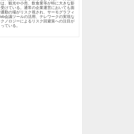
では、観光や小売、飲食業等が特に大きな影
を受けている。通常の企業運営においても面
や通勤の場がリスク視され、サーモグラフィ
Web会議ツールの活用、テレワークの実現な
テクノロジーによるリスク回避策への注目が
まっている。