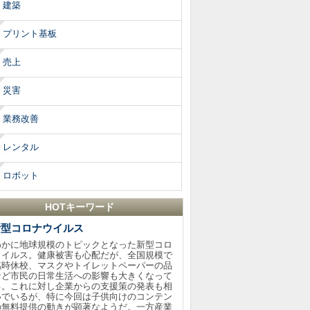
建築
プリント基板
売上
災害
業務改善
レンタル
ロボット
HOTキーワード
新型コロナウイルス
わかに地球規模のトピックとなった新型コロ
ウイルス。健康被害も心配だが、全国規模で
臨時休校、マスクやトイレットペーパーの品
など市民の日常生活への影響も大きくなって
る。これに対し企業からの支援策の発表も相
いでいるが、特に今回は子供向けのコンテン
の無料提供の動きが顕著なようだ。一方産業