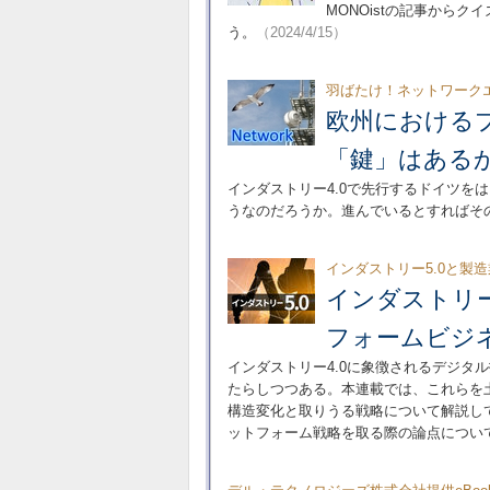
MONOistの記事から
う。
（2024/4/15）
羽ばたけ！ネットワークエ
欧州におけるプ
「鍵」はある
インダストリー4.0で先行するドイツを
うなのだろうか。進んでいるとすればそ
インダストリー5.0と製
インダストリー
フォームビジ
インダストリー4.0に象徴されるデジタ
たらしつつある。本連載では、これらを土
構造変化と取りうる戦略について解説し
ットフォーム戦略を取る際の論点につい