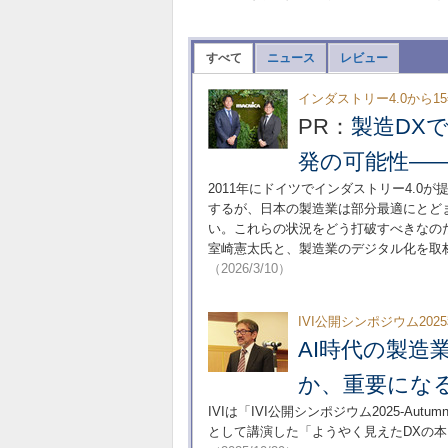
すべて
ニュース
レビュー
インダストリー4.0から1
PR：
製造DX
発の可能性――
2011年にドイツでインダストリー4.0
するが、日本の製造業は部分最適にとど
い。これらの状況をどう打破すべきなの
室崎憲太氏と、製造業のデジタル化を取材
（2026/3/10）
IVI公開シンポジウム202
AI時代の製造
か、重要になる
IVIは「IVI公開シンポジウム2025-Au
として講演した「ようやく見えたDXの本