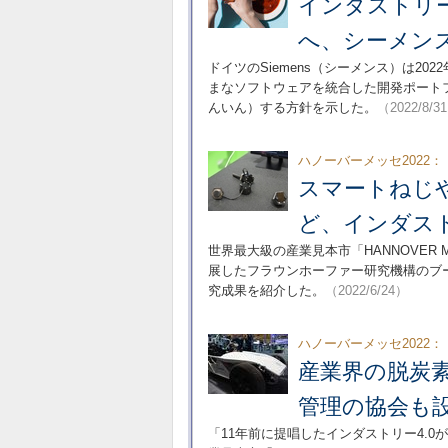
インダストリー
へ、シーメン
ドイツのSiemens（シーメンス）は2
まなソフトウェアを統合した開発ポートフォ
んいん）する方針を示した。
（2022/8/3
ハノーバーメッセ2022：
スマートねじ
ど、インダスト
世界最大級の産業見本市「HANNOVER 
展したフラウンホーファー研究機構のブ
究成果を紹介した。
（2022/6/24）
ハノーバーメッセ2022：
産業界の脱炭
管理の協会も
「11年前に提唱したインダストリー4.