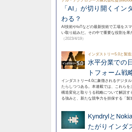
デル・テクノロジーズ株式会社提供eBoo
「AI」が切り開くインダ
わる？
AI技術やIoTなどの最新技術で工場をス
い取り組みだ。その中で重要な役割を果
（2023/4/19）
インダストリー5.0と製
水平分業での
トフォーム戦
インダストリー4.0に象徴されるデジタ
たらしつつある。本連載では、これらを土
構造変化と取りうる戦略について解説す
る強みと、新たな競争力を担保する「製
KyndrylとN
たがりインダス