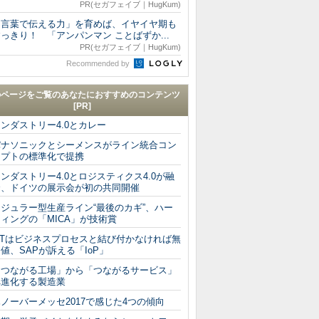
PR(セガフェイブ｜HugKum)
「言葉で伝える力」を育めば、イヤイヤ期も
っきり！ 「アンパンマン ことばずか...
PR(セガフェイブ｜HugKum)
Recommended by
のページをご覧のあなたにおすすめのコンテンツ
[PR]
ンダストリー4.0とカレー
パナソニックとシーメンスがライン統合コン
セプトの標準化で提携
ンダストリー4.0とロジスティクス4.0が融
合、ドイツの展示会が初の共同開催
モジュラー型生産ライン“最後のカギ”、ハー
ィングの「MICA」が技術賞
IoTはビジネスプロセスと結び付かなければ無
値、SAPが訴える「IoP」
「つながる工場」から「つながるサービス」
へ進化する製造業
ノーバーメッセ2017で感じた4つの傾向