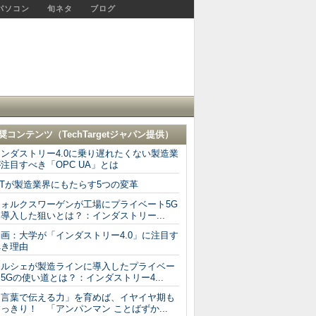
パソコン
旬ネタ
ブログ
奨コンテンツ（
TechTargetジャパン
提供）
インダストリー4.0に乗り遅れたくない製造業
注目すべき「OPC UA」とは
oTが製造業界にもたらす5つの変革
フォルクスワーゲンが工場にプライベート5G
導入した狙いとは？：インダストリー...
動画：大学が「インダストリー4.0」に注目す
べき理由
ポルシェが製造ラインに導入したプライベー
5Gの使い道とは？：インダストリー4...
「言葉で伝える力」を育めば、イヤイヤ期も
っきり！ 「アンパンマン ことばずか...