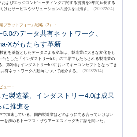
トワークおよびエッジコンピューティングに関する提携を3年間延長する
に向けたサービスやソリューションの提供を目指す。
（2023/2/24）
造業プラットフォーム戦略（3）：
5.0のデータ共有ネットワーク、
tena-Xがもたらす革新
ル技術を基盤としたデータによる変革は、製造業に大きな変化をも
台とした「インダストリー5.0」の世界でもたらされる製造業の
。第3回はインダストリー5.0においてキーコンセプトとなってき
のデータ共有ネットワークの動向について紹介する。
（2023/2/14）
ビュー：
た製造業、インダストリー4.0は成果
らに推進を」
中で加速している。国内製造業はどのように向き合っていけばい
rdのメンバーを務めるトーマス・ザウアーエスィッグ氏に話を聞いた。