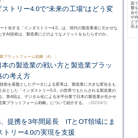
k：
面
ストリー4.0で“未来の工場”はどう変
響
会
や
ど
高
マート化する「インダストリー4.0」は、現代の製造業者に欠かせな
たすAI技術は、製造業にどのようなメリットをもたらすのか。
造業プラットフォーム戦略（4）：
日本の製造業の戦い方と製造業プラッ
略の考え方
ル技術を基盤としたデータによる変革は、製造業に大きな変化をも
台とした「インダストリー5.0」の世界でもたらされる製造業の
る。第4回は、デジタル化による水平分業で日本の製造業が生かせ
造業プラットフォーム戦略」について紹介する。
（2023/4/3）
okia、提携を3年間延長 ITとOT領域にま
トリー4.0の実現を支援