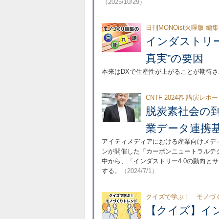
（2025/10/29）
日刊MONOist火曜版 編
インダストリー
真実”の要因
本来はDXで生産性が上がることが期待
CNTF 2024春 講演レポ
脱炭素社会の
業データ連携
アイティメディアにおける産業向けメディアのMO
ンが開催した「カーボンニュートラルテク
中から、「インダストリー4.0の動向と
する。
（2024/7/1）
クイズで学ぶ！ モノづ
【クイズ】イン