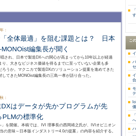
す
5年：
で「全体最適」を阻む課題とは？ 日本
こ
MONOist編集長が聞く
イ
が提唱され、日本で製造DXへの関心が高まってから10年以上が経過
まり、大きなビジネス価値を得るまでに至っていない企業も多
だろうか。マクニカで製造DXのソリューション提案を進めてきた
イ
してきたMONOist編集長の三島一孝が語り合った。
テ
5秋：
業DXはデータが先かプログラムが先
価
PLMの標準化
tumn-」を開催。本稿では、IVI 理事長の西岡靖之氏が、IVIオピニオン
ハ
当の意味～日本版インダストリー4.0の提案」の内容を紹介する。