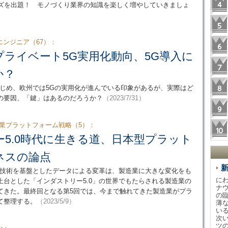
クイズを出題！ モノづくり業界の知識を楽しく増やしていきましょ
ンジニア（67）：
ライベート5G実用化動向、5G導入に
か？
はじめ、欧州では5Gの実用化が進んでいる印象があるが、実際はど
の要因、「鍵」はあるのだろうか？
（2023/7/31）
造業プラットフォーム戦略（5）：
5.0時代に生きる道、日本型プラット
ネスの論点
ル技術を基盤としたデータによる変革は、製造業に大きな変化をも
に
台とした「インダストリー5.0」の世界でもたらされる製造業の
ナ
てきた。最終回となる第5回では、今まで触れてきた製造業がプラ
の
て整理する。
（2023/5/9）
薄
い
次
ツ