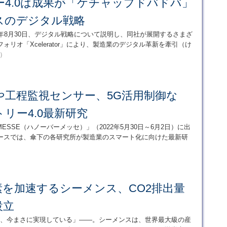
4.0は成果が「ケチャップドバドバ」
スのデジタル戦略
022年8月30日、デジタル戦略について説明し、同社が展開するさまざ
リオ「Xcelerator」により、製造業のデジタル革新を牽引（け
1）
や工程監視センサー、5G活用制御な
リー4.0最新研究
MESSE（ハノーバーメッセ）」（2022年5月30日～6月2日）に出
ースでは、傘下の各研究所が製造業のスマート化に向けた最新研
素を加速するシーメンス、CO2排出量
設立
0が、今まさに実現している」――。シーメンスは、世界最大級の産