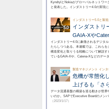
KyndrylとNokiaがグローバルネッ
と発表した。インダストリー4.0の実現
インダストリー5.0と製
インダストリー
GAIA-XやCa
インダストリー4.0に象徴されるデジタ
たらしつつある。本連載では、これらを土
構造変化と取りうる戦略について解説する
ているGAIA-Xや、Catena-Xなど
製造マネジメント インタ
危機が常態化し
上げるも「さ
データ流通基盤の構築を巡る動きが世界
いのか。SAPでExecutive Boa
（2023/1/17）