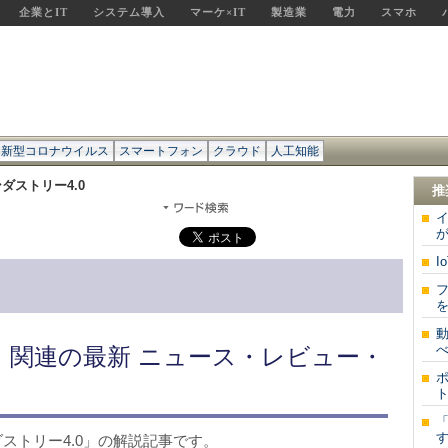
企業とIT
システム導入
マーケ×IT
製造業
電力
スマホ
新型コロナウイルス
スマートフォン
クラウド
人工知能
ダストリー4.0
推
が
I
を
0」関連の最新 ニュース・レビュー・
ト
す
ストリー4.0」の解説記事です。