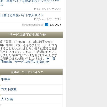
短期・単発バイトを始めるならショットワー
クス
PR(ショットワークス)
明日働ける単発バイト求人サイト
PR(ショットワークス)
Recommended by
サービス終了のお知らせ
度「質問！ITmedia」は、誠に勝手ながら
20年9月30日（水）をもちまして、サービスを
することといたしました。長きに渡るご愛顧
礼申し上げます。これまでご利用いただいて
りました皆様にはご不便をおかけいたします
≫「質
ご理解のほどお願い申し上げます。
ITmedia」サービス終了のお知らせ
記事キーワードランキング
半導体
コスト削減
人工知能