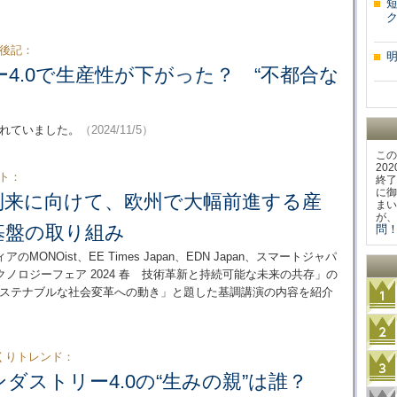
集後記：
4.0で生産性が下がった？ “不都合な
されていました。
（2024/11/5）
この
20
ート：
終了
に御
到来に向けて、欧州で大幅前進する産
まい
が、
基盤の取り組み
問！
NOist、EE Times Japan、EDN Japan、スマートジャパ
ノロジーフェア 2024 春 技術革新と持続可能な未来の共存」の
サステナブルな社会変革への動き」と題した基調講演の内容を紹介
くりトレンド：
ダストリー4.0の“生みの親”は誰？