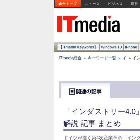
総合トップ
ニュース
ビジネス
経営
【ITmedia Keywords】
Windows 10
iPhone
ITmedia総合
キーワード一覧
イ
イン
>
>
>
「インダストリー4.
解説 記事 まとめ
ドイツが描く第4次産業革命「インダ