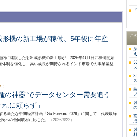
こ
成形機の新工場が稼働、5年後に年産
内に建設した射出成形機の新工場が、2026年4月1日に稼働開始
産体制を強化し、高い成長が期待されるインド市場での事業基盤
ス：
種の神器”でデータセンター需要追う
プ
それに頼らず」
る新たな中期経営計画「Go Forward 2029」に関して、代表取締
祐次氏への合同取材に応じた。
（2026/6/22）