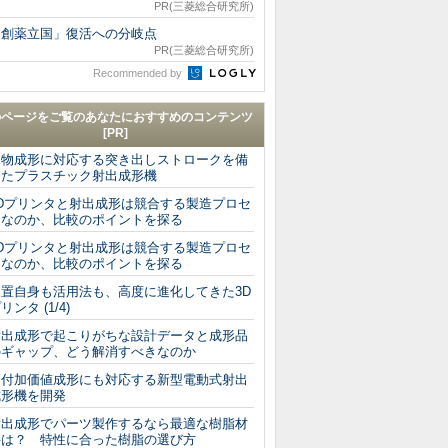
PR(三菱総合研究所)
「創薬立国」復活への分岐点
PR(三菱総合研究所)
Recommended by
のページをご覧のあなたにおすすめのコンテンツ
[PR]
深物成形に対応する突き出しストロークを備
えたプラスチック射出成形機
3Dプリンタと射出成形は競合する製造プロセ
スなのか、比較のポイントを探る
3Dプリンタと射出成形は競合する製造プロセ
スなのか、比較のポイントを探る
装置自身も活用法も、高度に進化してきた3D
リンタ (1/4)
射出成形で起こりがちな設計データと成形品
のギャップ、どう解消すべきなのか
高付加価値成形にも対応する新型電動式射出
成形機を開発
射出成形でパーツ製作するなら最適な樹脂材
料は？ 特性に合った樹脂の選び方