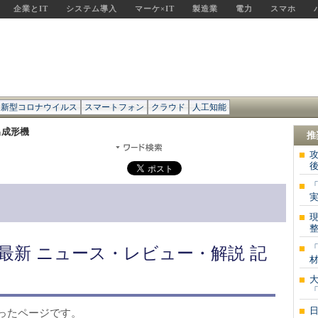
企業とIT
システム導入
マーケ×IT
製造業
電力
スマホ
新型コロナウイルス
スマートフォン
クラウド
人工知能
出成形機
推
後
「
実
整
最新 ニュース・レビュー・解説 記
材
ったページです。