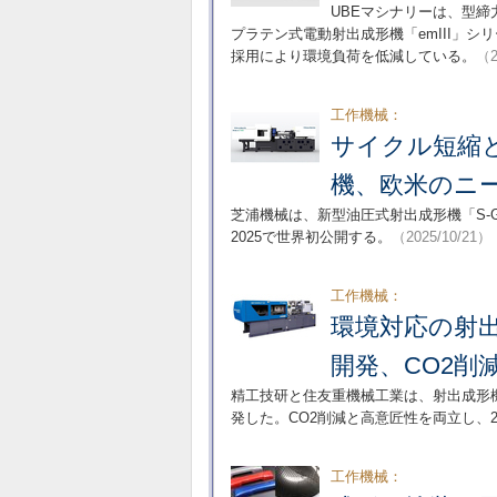
UBEマシナリーは、型締力
プラテン式電動射出成形機「emIII」
採用により環境負荷を低減している。
（2
工作機械：
サイクル短縮
機、欧米のニ
芝浦機械は、新型油圧式射出成形機「S-G
2025で世界初公開する。
（2025/10/21）
工作機械：
環境対応の射
開発、CO2削
精工技研と住友重機械工業は、射出成形機
発した。CO2削減と高意匠性を両立し、2
工作機械：