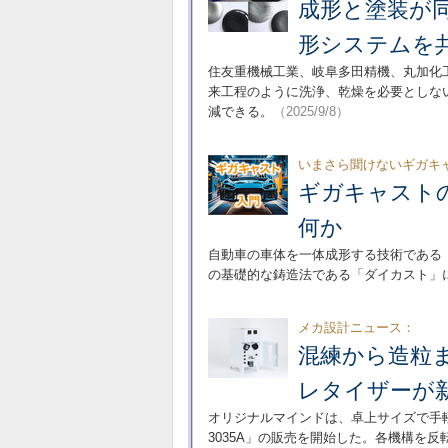
成形と塗装が
形システムを
住友重機械工業、岐阜多田精機、丸加化
来工程のように洗浄、乾燥を必要としな
減できる。
（2025/9/8）
いまさら聞けないギガキ
ギガキャスト
何か
自動車の車体を一体成形する技術である
の基礎的な鋳造法である「ダイカスト」
メカ設計ニュース：
混練から造粒
レタイザーが
オリジナルマインドは、卓上サイズで手軽に
3035A」の販売を開始した。各機構を