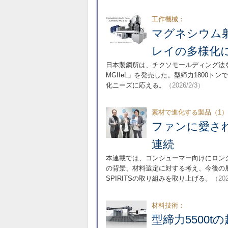
工作機械：
マグネシウム
レイの多様化
日本製鋼所は、チクソモールディング法を
MGIIeL」を発売した。型締力1800
化ニーズに応える。
（2026/2/3）
素材で進化する製品（1
ファンに愛さ
連続
本連載では、コンシューマー向けにロン
の背景、材料選定に対する考え、今後の展
SPIRITSの取り組みを取り上げる。
（202
材料技術：
型締力5500