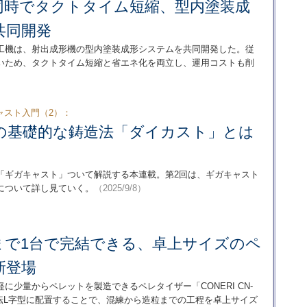
同時でタクトタイム短縮、型内塗装成
共同開発
工機は、射出成形機の型内塗装成形システムを共同開発した。従
いため、タクトタイム短縮と省エネ化を両立し、運用コストも削
ャスト入門（2）：
の基礎的な鋳造法「ダイカスト」とは
「ギガキャスト」ついて解説する本連載。第2回は、ギガキャスト
について詳し見ていく。
（2025/9/8）
まで1台で完結できる、卓上サイズのペ
新登場
少量からペレットを製造できるペレタイザー「CONERI CN-
反転L字型に配置することで、混練から造粒までの工程を卓上サイズ