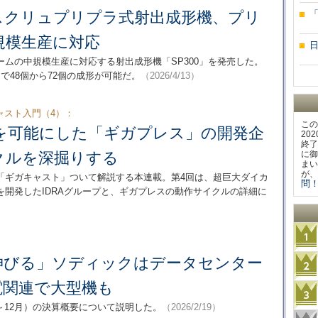
スクリュプリプラ式射出成形機、プリ
規模生産に対応
ームの中規模生産に対応する射出成形機「SP300」を発売した。
で48個から72個の成形が可能だ。
（2026/4/13）
ャスト入門（4）：
この
を可能にした「ギガプレス」の開発企
20
終了
クルを深掘りする
に御
まい
が、
「ギガキャスト」ついて解説する本連載。第4回は、超巨大ダイカ
問！
開発したIDRAグループと、ギガプレスの動作サイクルの詳細に
伸びる」ソディックはデータセンター
電関連で大型機も
年1～12月）の決算概要について説明した。
（2026/2/19）