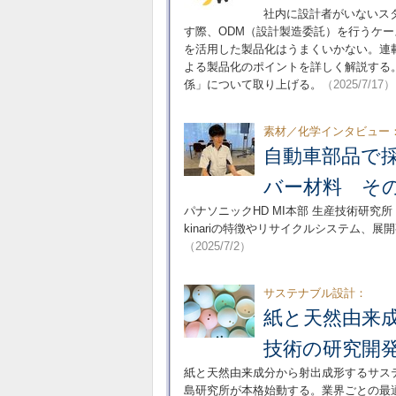
社内に設計者がいないス
す際、ODM（設計製造委託）を行うケ
を活用した製品化はうまくいかない。連
よる製品化のポイントを詳しく解説する。
係」について取り上げる。
（2025/7/17）
素材／化学インタビュー
自動車部品で
バー材料 そ
パナソニックHD MI本部 生産技術研究
kinariの特徴やリサイクルシステム、
（2025/7/2）
サステナブル設計：
紙と天然由来
技術の研究開
紙と天然由来成分から射出成形するサステ
島研究所が本格始動する。業界ごとの最適