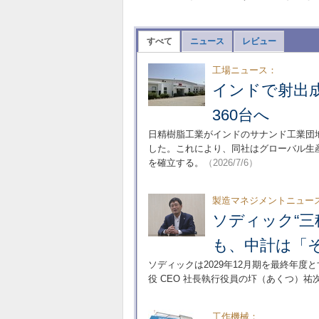
すべて
ニュース
レビュー
工場ニュース：
インドで射出
360台へ
日精樹脂工業がインドのサナンド工業団地
した。これにより、同社はグローバル生
を確立する。
（2026/7/6）
製造マネジメントニュー
ソディック“三
も、中計は「
ソディックは2029年12月期を最終年度とす
役 CEO 社長執行役員の圷（あくつ）
工作機械：