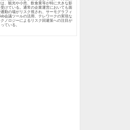
では、観光や小売、飲食業等が特に大きな影
を受けている。通常の企業運営においても面
や通勤の場がリスク視され、サーモグラフィ
Web会議ツールの活用、テレワークの実現な
テクノロジーによるリスク回避策への注目が
まっている。