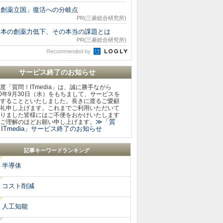
「創薬立国」復活への分岐点
PR(三菱総合研究所)
日本の創薬力低下、その本当の課題とは
PR(三菱総合研究所)
Recommended by
サービス終了のお知らせ
度「質問！ITmedia」は、誠に勝手ながら
20年9月30日（水）をもちまして、サービスを
することといたしました。長きに渡るご愛顧
礼申し上げます。これまでご利用いただいて
りました皆様にはご不便をおかけいたします
≫「質
ご理解のほどお願い申し上げます。
ITmedia」サービス終了のお知らせ
記事キーワードランキング
半導体
コスト削減
人工知能