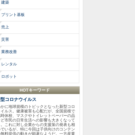
建築
プリント基板
売上
災害
業務改善
レンタル
ロボット
HOTキーワード
新型コロナウイルス
わかに地球規模のトピックとなった新型コロ
ウイルス。健康被害も心配だが、全国規模で
臨時休校、マスクやトイレットペーパーの品
など市民の日常生活への影響も大きくなって
る。これに対し企業からの支援策の発表も相
いでいるが、特に今回は子供向けのコンテン
の無料提供の動きが顕著なようだ。一方産業