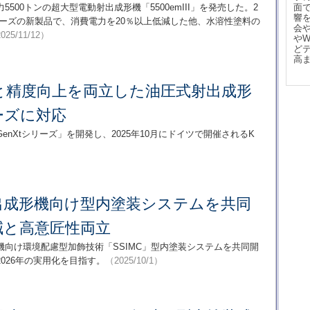
5500トンの超大型電動射出成形機「5500emIII」を発売した。2
面
響
シリーズの新製品で、消費電力を20％以上低減した他、水溶性塗料の
会
025/11/12）
や
ど
高
と精度向上を両立した油圧式射出成形
ーズに対応
enXtシリーズ」を開発し、2025年10月にドイツで開催されるK
出成形機向け型内塗装システムを共同
減と高意匠性両立
向け環境配慮型加飾技術「SSIMC」型内塗装システムを共同開
026年の実用化を目指す。
（2025/10/1）