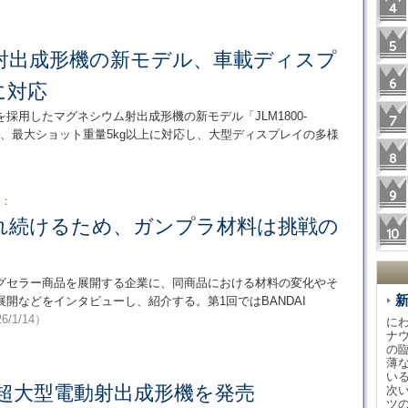
射出成形機の新モデル、車載ディスプ
に対応
採用したマグネシウム射出成形機の新モデル「JLM1800-
トンで、最大ショット重量5kg以上に対応し、大型ディスプレイの多様
）：
れ続けるため、ガンプラ材料は挑戦の
グセラー商品を展開する企業に、同商品における材料の変化やそ
開などをインタビューし、紹介する。第1回ではBANDAI
6/1/14）
に
ナ
の
薄
い
tの超大型電動射出成形機を発売
次
ツ