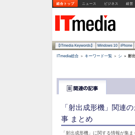
総合トップ
ニュース
ビジネス
経営
【ITmedia Keywords】
Windows 10
iPhone
ITmedia総合
キーワード一覧
シ
射
>
>
>
「射出成形機」関連の
事 まとめ
「射出成形機」に関する情報が集ま