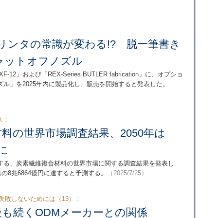
プリンタの常識が変わる!? 脱一筆書き
ャットオフノズル
12」および「REX-Series BUTLER fabrication」に、オプショ
ル」を2025年内に製品化し、販売を開始すると発表した。
ス：
料の世界市場調査結果、2050年は
倍に
する、炭素繊維複合材料の世界市場に関する調査結果を発表し
6倍の8兆6864億円に達すると予測する。
（2025/7/25）
失敗しないためには（13）：
後も続くODMメーカーとの関係