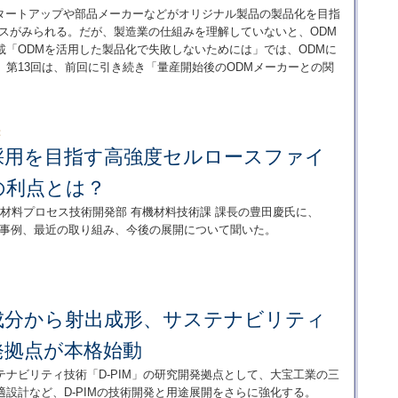
タートアップや部品メーカーなどがオリジナル製品の製品化を目指
ースがみられる。だが、製造業の仕組みを理解していないと、ODM
載「ODMを活用した製品化で失敗しないためには」では、ODMに
第13回は、前回に引き続き「量産開始後のODMメーカーとの関
：
採用を目指す高強度セルロースファイ
の利点とは？
所 材料プロセス技術開発部 有機材料技術課 課長の豊田慶氏に、
展開事例、最近の取り組み、今後の展開について聞いた。
成分から射出成形、サステナビリティ
発拠点が本格始動
ナビリティ技術「D-PIM」の研究開発拠点として、大宝工業の三
設計など、D-PIMの技術開発と用途展開をさらに強化する。