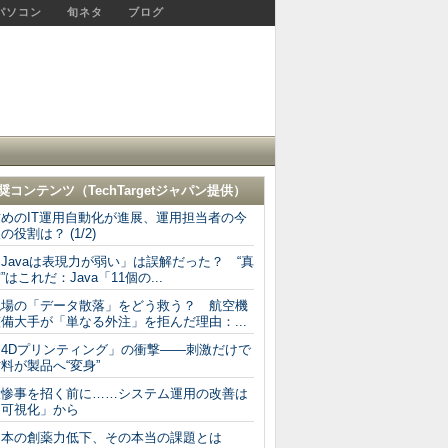
パソコン
旬ネタ
ブログ
奨コンテンツ（
TechTargetジャパン
提供）
攻めのIT運用自動化が進展、運用担当者の今
の役割は？ (1/2)
Javaは表現力が弱い」は誤解だった？ “真
”はこれだ：Java「11個の...
現場の「データ散落」をどう救う？ 航空機
備大手が「単なる外注」を拒んだ理由：...
「4Dプリンティング」の衝撃――刺激だけで
料が製品へ“変身”
大惨事を招く前に……システム運用の改善は
「可視化」から
日本の創薬力低下、その本当の課題とは