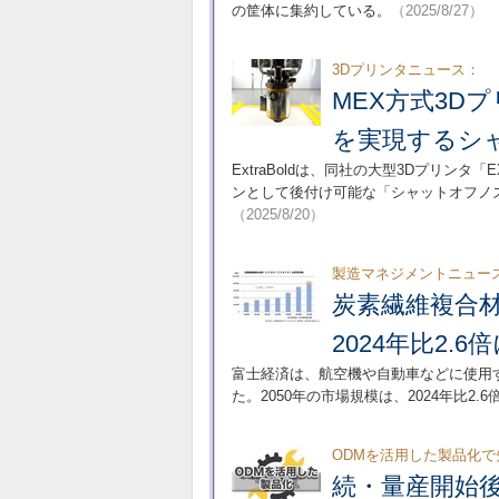
の筐体に集約している。
（2025/8/27）
3Dプリンタニュース：
MEX方式3D
を実現するシ
ExtraBoldは、同社の大型3Dプリンタ「EXF-
ンとして後付け可能な「シャットオフノズ
（2025/8/20）
製造マネジメントニュー
炭素繊維複合材
2024年比2.6
富士経済は、航空機や自動車などに使用
た。2050年の市場規模は、2024年比2.
ODMを活用した製品化で
続・量産開始