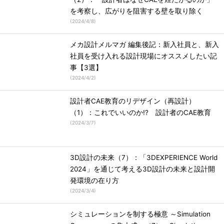
を考察し、広がりを阻害する壁を取り除く
(
2024/4/8
)
メカ設計メルマガ 編集後記：新入社員と、新入
社員を受け入れる設計現場にオススメしたい記
事【3選】
(
2024/4/2
)
設計者CAE教育のリデザイン（再設計）
（1）：これでいいのか!? 設計者のCAE教育
(
2024/3/7
)
3D設計の未来（7）：「3DEXPERIENCE World
2024」を通じて考える3D設計の未来と設計開
発環境の在り方
(
2024/3/4
)
シミュレーションを制する極意 ～Simulation