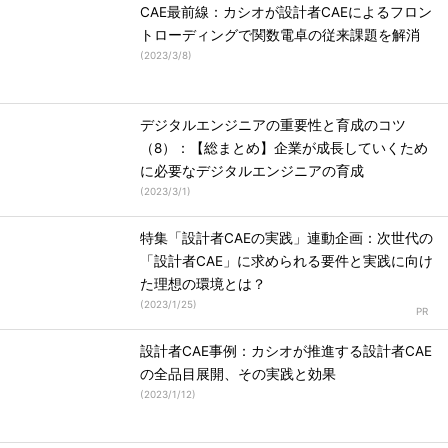
CAE最前線：カシオが設計者CAEによるフロン
トローディングで関数電卓の従来課題を解消
(
2023/3/8
)
デジタルエンジニアの重要性と育成のコツ
（8）：【総まとめ】企業が成長していくため
に必要なデジタルエンジニアの育成
(
2023/3/1
)
特集「設計者CAEの実践」連動企画：次世代の
「設計者CAE」に求められる要件と実践に向け
た理想の環境とは？
(
2023/1/25
)
設計者CAE事例：カシオが推進する設計者CAE
の全品目展開、その実践と効果
(
2023/1/12
)