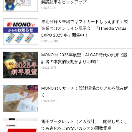
解説記事をピックアップ
(
2025/3/5
)
早期登録＆来場でギフトカードもらえます：製
造業向けオンライン展示会 「ITmedia Virtual
EXPO 2025 冬」開催中！
(
2025/2/18
)
MONOist 2025年展望：AI CAD時代の到来で設
計者の本質的役割がより明確に
(
2025/1/7
)
MONOistリサーチ：設計現場のリアルを読み解
く
(
2024/12/12
)
電子ブックレット（メカ設計）：開発し尽くし
ても進化を止めないカシオの関数電卓