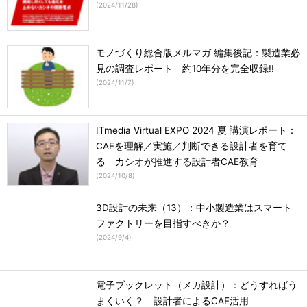
(
2024/11/28
)
モノづくり総合版メルマガ 編集後記：製造業必
見の調査レポート 約10年分を完全収録!!
(
2024/11/7
)
ITmedia Virtual EXPO 2024 夏 講演レポート：
CAEを理解／実施／判断できる設計者を育て
る カシオが推進する設計者CAE教育
(
2024/10/8
)
3D設計の未来（13）：中小製造業はスマート
ファクトリーを目指すべきか？
(
2024/9/4
)
電子ブックレット（メカ設計）：どうすればう
まくいく？ 設計者によるCAE活用