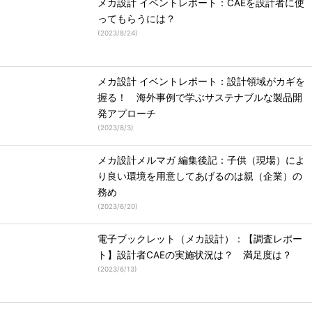
メカ設計 イベントレポート：CAEを設計者に使
ってもらうには？
(
2023/8/24
)
メカ設計 イベントレポート：設計領域がカギを
握る！ 海外事例で学ぶサステナブルな製品開
発アプローチ
(
2023/8/3
)
メカ設計メルマガ 編集後記：子供（現場）によ
り良い環境を用意してあげるのは親（企業）の
務め
(
2023/6/20
)
電子ブックレット（メカ設計）：【調査レポー
ト】設計者CAEの実施状況は？ 満足度は？
(
2023/6/13
)