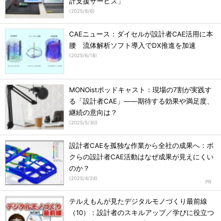
計支援サービス」
(
2025/8/6
)
CAEニュース：ダイセルが設計者CAE活用に本
腰 流体解析ソフト導入でDX推進を加速
(
2025/6/18
)
MONOistポッドキャスト：現場の7割が実践す
る「設計者CAE」――期待する効果や満足度、
継続の意向は？
(
2025/5/30
)
設計者CAEを孤独な作業から全社の成果へ：ボ
クらの設計者CAE活動はなぜ成果が見えにくい
のか？
(
2025/4/24
)
テルえもんが見たデジタルモノづくり最前線
（10）：設計者のスキルアップ／学びに役立つ