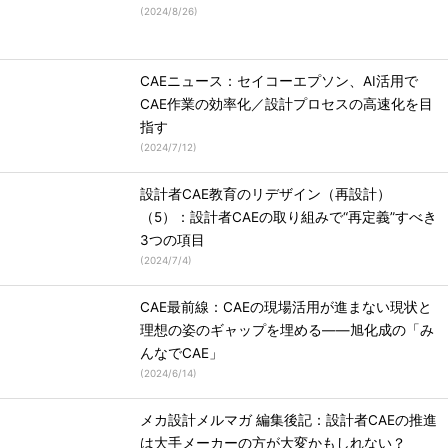
(
2024/8/26
)
CAEニュース：セイコーエプソン、AI活用で
CAE作業の効率化／設計プロセスの高速化を目
指す
(
2024/7/12
)
設計者CAE教育のリデザイン（再設計）
（5）：設計者CAEの取り組みで“再定義”すべき
3つの項目
(
2024/7/4
)
CAE最前線：CAEの現場活用が進まない現状と
理想の姿のギャップを埋める――旭化成の「み
んなでCAE」
(
2024/6/14
)
メカ設計メルマガ 編集後記：設計者CAEの推進
は大手メーカーの方が大変かもしれない？