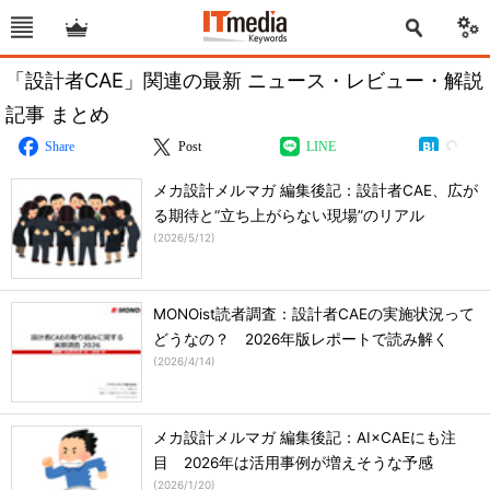
「設計者CAE」関連の最新 ニュース・レビュー・解説
記事 まとめ
Share
Post
LINE
メカ設計メルマガ 編集後記：設計者CAE、広が
る期待と“立ち上がらない現場”のリアル
(
2026/5/12
)
MONOist読者調査：設計者CAEの実施状況って
どうなの？ 2026年版レポートで読み解く
(
2026/4/14
)
メカ設計メルマガ 編集後記：AI×CAEにも注
目 2026年は活用事例が増えそうな予感
(
2026/1/20
)