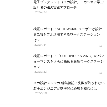
電子ブックレット（メカ設計）：カシオに学ぶ
設計者CAEの実践アプローチ
(
2023/4/24
)
検証レポート：SOLIDWORKSユーザーが設計
者CAEをフル活用できるワークステーション
は？
(
2023/4/3
)
検証レポート：「SOLIDWORKS 2023」のパフ
ォーマンスをさらに高める最新ワークステーシ
ョン
(
2023/3/22
)
メカ設計メルマガ 編集後記：失敗が許されない
若手エンジニアが効率的に経験を積むには
(
2023/3/14
)