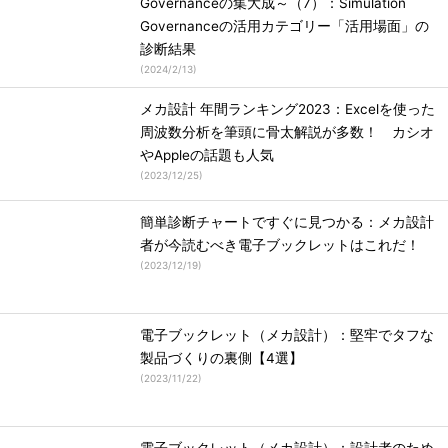
Governanceの集大成～（7）：Simulation
Governanceの活用カテゴリー「活用場面」の
診断結果
(
2024/2/13
)
メカ設計 年間ランキング2023：Excelを使った
周波数分析を筆頭に骨太解説が多数！ カシオ
やAppleの話題も人気
(
2023/12/25
)
簡単診断チャートですぐに見つかる：メカ設計
者が今読むべき電子ブックレットはこれだ！
(
2023/12/19
)
電子ブックレット（メカ設計）：堅牢でタフな
製品づくりの裏側【4選】
(
2023/11/22
)