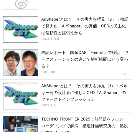
AirShaperとは？ その実力を拝見（3）：検証
で見えた「AirShaper」の真価 CFDの民主化
は信頼性と拡張性から
(
2025/11/13
)
検証レポート：国産CAE「Femtet」で検証 ワ
ークステーションの違いで解析時間はどう変わ
る？
(
2025/10/16
)
AirShaperとは？ その実力を拝見（1）：ベル
ギー発の設計者に優しいCFD「AirShaper」の
ファーストインプレッション
(
2025/9/8
)
TECHNO-FRONTIER 2025：熱問題をフロント
ローディングで解消 構造計画研究所の「熱設