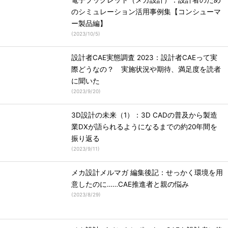
電子ブックレット（メカ設計）：設計者のため
のシミュレーション活用事例集【コンシューマ
ー製品編】
(
2023/10/5
)
設計者CAE実態調査 2023：設計者CAEって実
際どうなの？ 実施状況や期待、満足度を読者
に聞いた
(
2023/9/20
)
3D設計の未来（1）：3D CADの普及から製造
業DXが語られるようになるまでの約20年間を
振り返る
(
2023/9/11
)
メカ設計メルマガ 編集後記：せっかく環境を用
意したのに……CAE推進者と親の悩み
(
2023/8/29
)