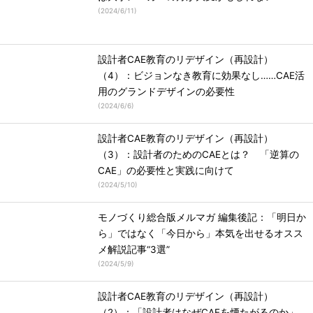
(
2024/6/11
)
設計者CAE教育のリデザイン（再設計）
（4）：ビジョンなき教育に効果なし……CAE活
用のグランドデザインの必要性
(
2024/6/6
)
設計者CAE教育のリデザイン（再設計）
（3）：設計者のためのCAEとは？ 「逆算の
CAE」の必要性と実践に向けて
(
2024/5/10
)
モノづくり総合版メルマガ 編集後記：「明日か
ら」ではなく「今日から」本気を出せるオスス
メ解説記事“3選”
(
2024/5/9
)
設計者CAE教育のリデザイン（再設計）
（2）：「設計者はなぜCAEを煙たがるのか」